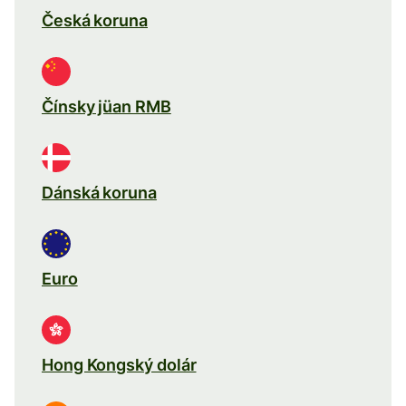
Česká koruna
Čínsky jüan RMB
Dánská koruna
Euro
Hong Kongský dolár