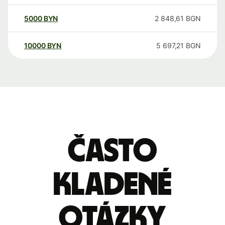
5000
BYN
2 848,61
BGN
10000
BYN
5 697,21
BGN
Často
kladené
otázky