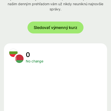
našim denným prehľadom vám už nikdy neuniknú najnovšie
správy.
Sledovať výmenný kurz
0
No change