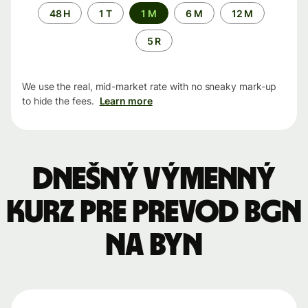
Time
48 H
1 T
1 M
6 M
12 M
period
5 R
We use the real, mid-market rate with no sneaky mark-up
to hide the fees.
Learn more
Dnešný výmenný
kurz pre prevod BGN
na BYN