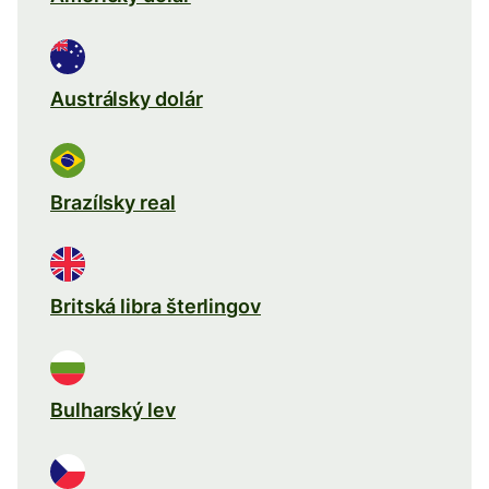
Austrálsky dolár
Brazílsky real
Britská libra šterlingov
Bulharský lev