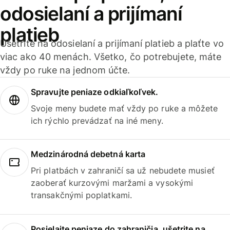
odosielaní a prijímaní
platieb
Ušetrite na odosielaní a prijímaní platieb a plaťte vo
viac ako 40 menách. Všetko, čo potrebujete, máte
vždy po ruke na jednom účte.
Spravujte peniaze odkiaľkoľvek.
Svoje meny budete mať vždy po ruke a môžete
ich rýchlo prevádzať na iné meny.
Medzinárodná debetná karta
Pri platbách v zahraničí sa už nebudete musieť
zaoberať kurzovými maržami a vysokými
transakčnými poplatkami.
Posielajte peniaze do zahraničia, ušetrite na