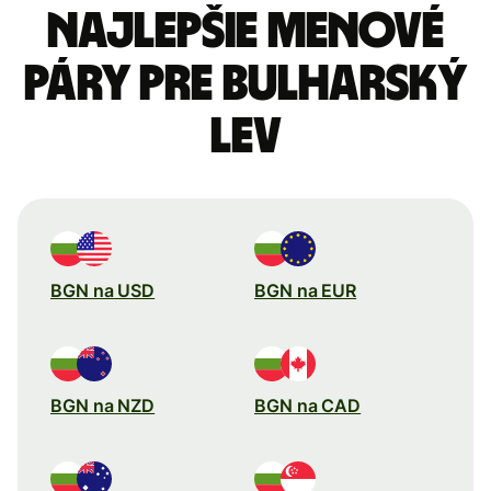
Najlepšie menové
páry pre Bulharský
lev
BGN na USD
BGN na EUR
BGN na NZD
BGN na CAD