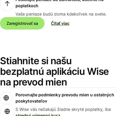
poplatkoch
Vaše peniaze budú doma kdekoľvek na svete.
Zaregistrovať sa
Čítať viac
Stiahnite si našu
bezplatnú aplikáciu Wise
na prevod mien
Porovnajte podmienky prevodu mien u ostatných
poskytovateľov
S Wise vás nečakajú žiadne skryté poplatky, iba
stredný výmenný kurz
.