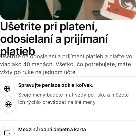
Ušetrite pri platení,
odosielaní a prijímaní
platieb
Ušetrite na odosielaní a prijímaní platieb a plaťte vo
viac ako 40 menách. Všetko, čo potrebujete, máte
vždy po ruke na jednom účte.
Spravujte peniaze odkiaľkoľvek.
Svoje meny budete mať vždy po ruke a môžete
ich rýchlo prevádzať na iné meny.
Medzinárodná debetná karta