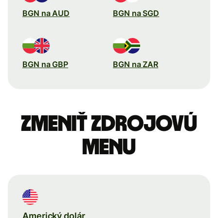
BGN na AUD
BGN na SGD
BGN na GBP
BGN na ZAR
Zmeniť zdrojovú
menu
Americký dolár