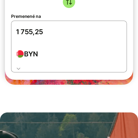
Premenené na
BYN