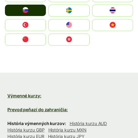
Slovensko
Ruoŧŧa
ไทย
Türkiye
United States
Vietnam
中国
中國香港特別行政區
Výmenné kurzy:
Prevod peňazí do zahraničia:
História výmenných kurzov:
História kurzu AUD
História kurzu GBP
História kurzu MXN
História kurzu EUR
História kurzu JPY