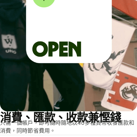
消費、匯款、收款兼慳錢
只需一個帳戶，即可隨時隨地以40多種貨幣收發匯款和
消費，同時節省費用。