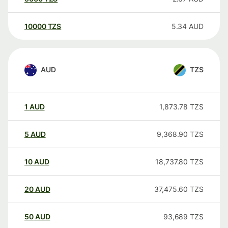
10000
TZS
5.34
AUD
AUD
TZS
1
AUD
1,873.78
TZS
5
AUD
9,368.90
TZS
10
AUD
18,737.80
TZS
20
AUD
37,475.60
TZS
50
AUD
93,689
TZS