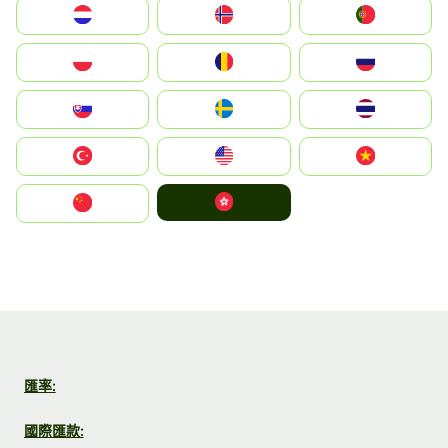
Nederland
Norge
Portugal
Polska
România
Россия
Slovensko
Ruoŧŧa
ไทย
Türkiye
United States
Vietnam
中國香港特別行政區
中国
匯率:
國際匯款: