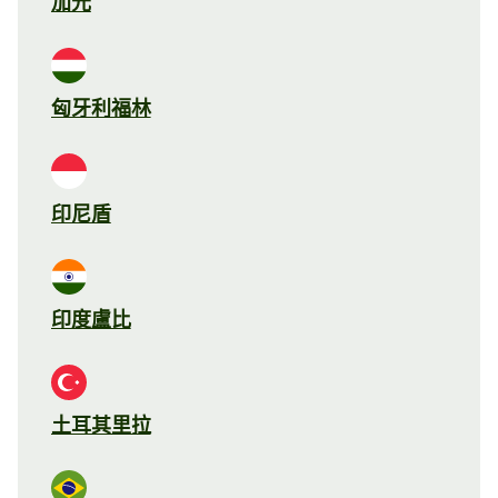
加元
匈牙利福林
印尼盾
印度盧比
土耳其里拉