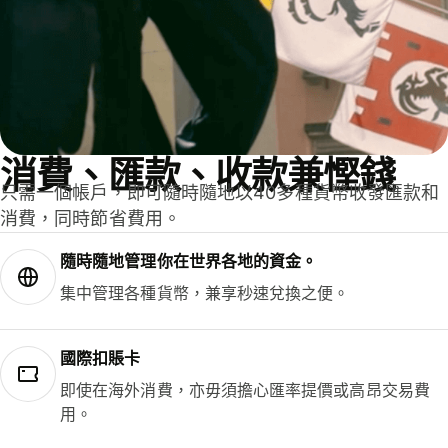
消費、匯款、收款兼慳錢
只需一個帳戶，即可隨時隨地以40多種貨幣收發匯款和
消費，同時節省費用。
隨時隨地管理你在世界各地的資金。
集中管理各種貨幣，兼享秒速兌換之便。
國際扣賬卡
即使在海外消費，亦毋須擔心匯率提價或高昂交易費
用。