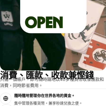
消費、匯款、收款兼慳錢
只需一個帳戶，即可隨時隨地以40多種貨幣收發匯款和
消費，同時節省費用。
隨時隨地管理你在世界各地的資金。
集中管理各種貨幣，兼享秒速兌換之便。