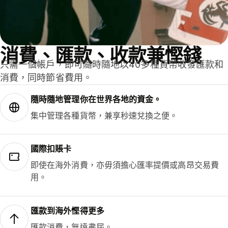
消費、匯款、收款兼慳錢
只需一個帳戶，即可隨時隨地以40多種貨幣收發匯款和
消費，同時節省費用。
隨時隨地管理你在世界各地的資金。
集中管理各種貨幣，兼享秒速兌換之便。
國際扣賬卡
即使在海外消費，亦毋須擔心匯率提價或高昂交易費
用。
匯款到海外慳得更多
匯款消費，無遠弗屆。