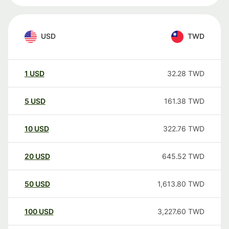
USD
TWD
1
USD
32.28
TWD
5
USD
161.38
TWD
10
USD
322.76
TWD
20
USD
645.52
TWD
50
USD
1,613.80
TWD
100
USD
3,227.60
TWD