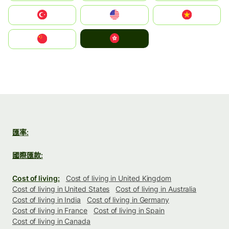
Türkiye
United States
Vietnam
中國香港特別行政區
中国
匯率:
國際匯款:
Cost of living:
Cost of living in United Kingdom
Cost of living in United States
Cost of living in Australia
Cost of living in India
Cost of living in Germany
Cost of living in France
Cost of living in Spain
Cost of living in Canada