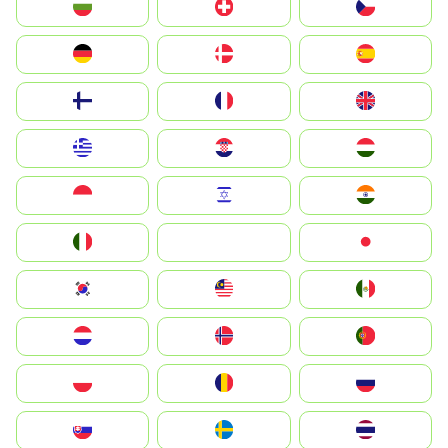
България
Switzerland
Czechia
Deutschland
Denmark
España
Suomi
France
United Kingdom
Greece
Hrvatska
Magyarország
Indonesia
Israel
India
Italia
JA
Japan
South Korea
Malay
Mexico
Nederland
Norge
Portugal
Polska
România
Россия
Slovensko
Ruoŧŧa
ไทย