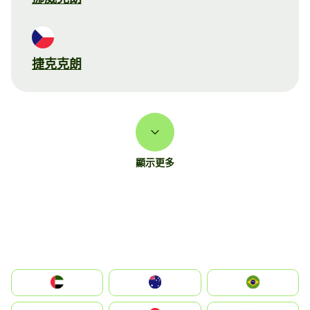
捷克克朗
顯示更多
الإمارات العربية المتحدة
Australia
Brazil