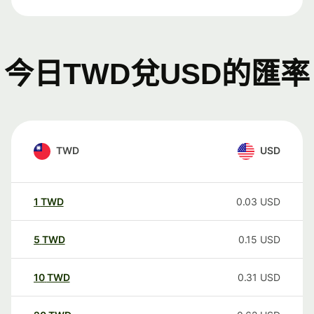
今日TWD兌USD的匯率
TWD
USD
1
TWD
0.03
USD
5
TWD
0.15
USD
10
TWD
0.31
USD