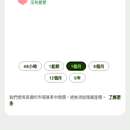
沒有變更
時
48小時
1星期
1個月
6個月
段
12個月
5年
我們使用真實的市場匯率中間價，絕無添加隱藏提價。
了解更
多