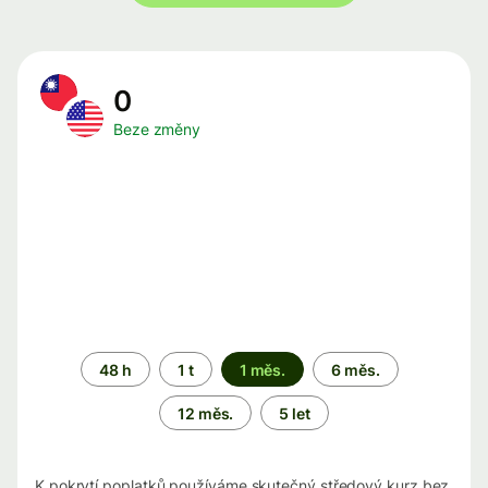
0
Beze změny
Časové
48 h
1 t
1 měs.
6 měs.
období
12 měs.
5 let
K pokrytí poplatků používáme skutečný středový kurz bez