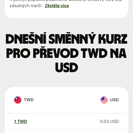
záludných marží.
Zjistěte více
Dnešní směnný kurz
pro převod TWD na
USD
TWD
USD
1
TWD
0.03
USD