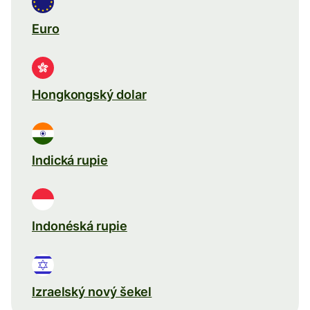
Euro
Hongkongský dolar
Indická rupie
Indonéská rupie
Izraelský nový šekel