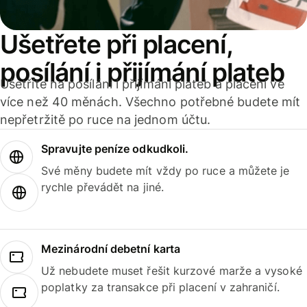
Ušetřete při placení,
posílání i přijímání plateb
Ušetříte na posílání i přijímání plateb a placení ve
více než 40 měnách. Všechno potřebné budete mít
nepřetržitě po ruce na jednom účtu.
Spravujte peníze odkudkoli.
Své měny budete mít vždy po ruce a můžete je
rychle převádět na jiné.
Mezinárodní debetní karta
Už nebudete muset řešit kurzové marže a vysoké
poplatky za transakce při placení v zahraničí.