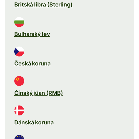
Britská libra (Sterling)
Bulharský lev
Česká koruna
Čínský jüan (RMB)
Dánská koruna