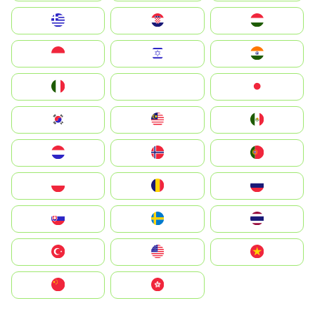
Greece
Hrvatska
Magyarország
Indonesia
Israel
India
Italia
JA
Japan
South Korea
Malay
Mexico
Nederland
Norge
Portugal
Polska
România
Россия
Slovensko
Ruoŧŧa
ไทย
Türkiye
United States
Vietnam
中国
中國香港特別行政區