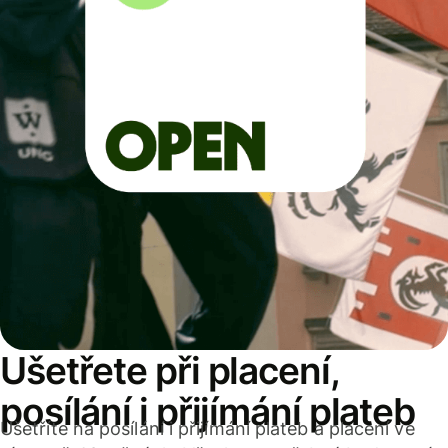
Ušetřete při placení,
posílání i přijímání plateb
Ušetříte na posílání i přijímání plateb a placení ve