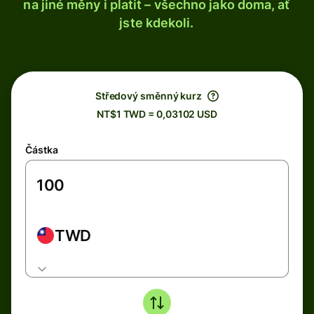
na jiné měny i platit – všechno jako doma, ať
jste kdekoli.
Středový směnný kurz
NT$1 TWD = 0,03102 USD
Částka
TWD