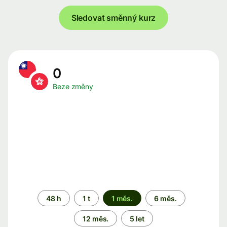
Sledovat směnný kurz
0
Beze změny
Časové
48 h
1 t
1 měs.
6 měs.
období
12 měs.
5 let