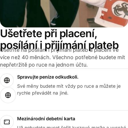
Ušetřete při placení,
posílání i přijímání plateb
Ušetříte na posílání i přijímání plateb a placení ve
více než 40 měnách. Všechno potřebné budete mít
nepřetržitě po ruce na jednom účtu.
Spravujte peníze odkudkoli.
Své měny budete mít vždy po ruce a můžete je
rychle převádět na jiné.
Mezinárodní debetní karta
Už nebudete muset řešit kurzové marže a vysoké