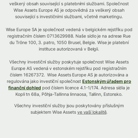
veškerý obsah související s platebními službami. Společnost
Wise Assets Europe AS je odpovědná za veškerý obsah
související s investičními službami, včetně marketingu.
Wise Europe SA je společnost vedená v belgickém rejstříku pod
registračním číslem 0713629988. Naše sídlo je na adrese Rue
du Trône 100, 3. patro, 1050 Brusel, Belgie. Wise je platební
instituce autorizovaná v Belgii.
Všechny investiční služby poskytuje společnost Wise Assets
Europe AS vedená v estonském rejstříku pod registračním
číslem 16267372. Wise Assets Europe AS je autorizována a
regulována jako investiční společnost
Estonským úřadem pro
finanční dohled
pod číslem licence 4.1-1/174. Adresa sídla je
Kopli tn 68a, Põhja-Tallinna linnaosa, Tallinn, Estonsko.
Všechny investiční služby jsou poskytovány příslušným
subjektem Wise Assets
ve vaší lokalitě
.