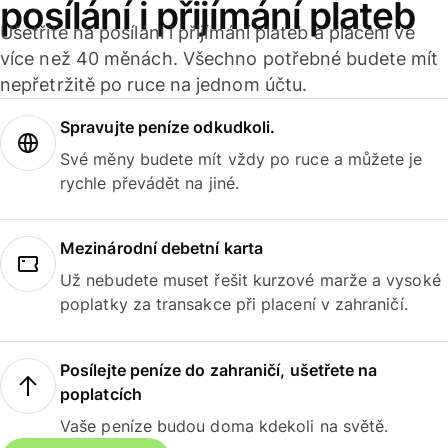
posílání i přijímání plateb
Ušetříte na posílání i přijímání plateb a placení ve
více než 40 měnách. Všechno potřebné budete mít
nepřetržitě po ruce na jednom účtu.
Spravujte peníze odkudkoli.
Své měny budete mít vždy po ruce a můžete je
rychle převádět na jiné.
Mezinárodní debetní karta
Už nebudete muset řešit kurzové marže a vysoké
poplatky za transakce při placení v zahraničí.
Posílejte peníze do zahraničí, ušetřete na
poplatcích
Vaše peníze budou doma kdekoli na světě.