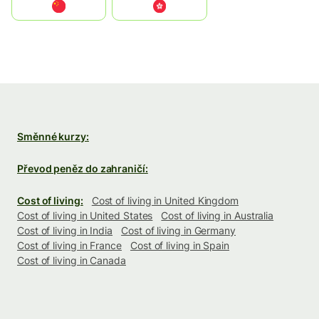
中国
中國香港特別行政區
Směnné kurzy:
Převod peněz do zahraničí:
Cost of living:
Cost of living in United Kingdom
Cost of living in United States
Cost of living in Australia
Cost of living in India
Cost of living in Germany
Cost of living in France
Cost of living in Spain
Cost of living in Canada