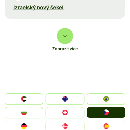
Izraelský nový šekel
Zobrazit více
الإمارات العربية المتحدة
Australia
Brazil
Czechia
България
Switzerland
Deutschland
Denmark
España