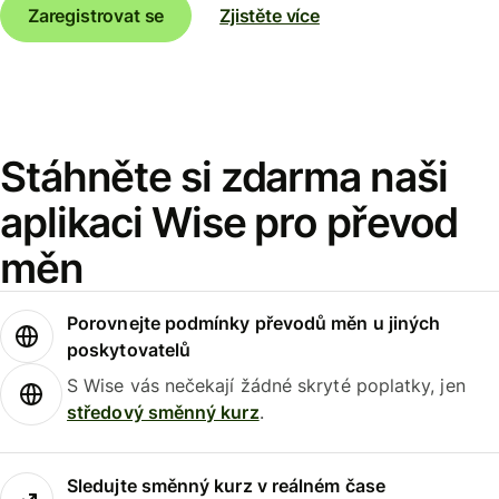
Zaregistrovat se
Zjistěte více
Stáhněte si zdarma naši
aplikaci Wise pro převod
měn
Porovnejte podmínky převodů měn u jiných
poskytovatelů
S Wise vás nečekají žádné skryté poplatky, jen
středový směnný kurz
.
Sledujte směnný kurz v reálném čase