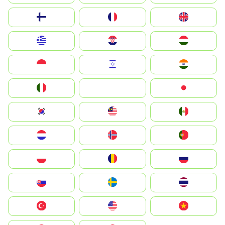
Suomi
France
United Kingdom
Greece
Hrvatska
Magyarország
Indonesia
Israel
India
Italia
JA
Japan
South Korea
Malay
Mexico
Nederland
Norge
Portugal
Polska
România
Россия
Slovensko
Ruoŧŧa
ไทย
Türkiye
United States
Vietnam