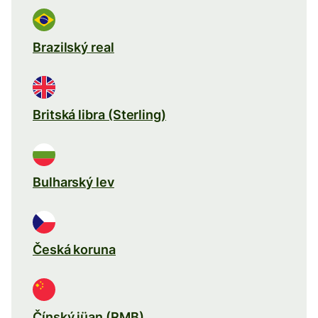
Brazilský real
Britská libra (Sterling)
Bulharský lev
Česká koruna
Čínský jüan (RMB)