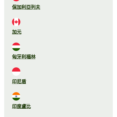
保加利亞列夫
加元
匈牙利福林
印尼盾
印度盧比