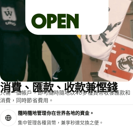
消費、匯款、收款兼慳錢
只需一個帳戶，即可隨時隨地以40多種貨幣收發匯款和
消費，同時節省費用。
隨時隨地管理你在世界各地的資金。
集中管理各種貨幣，兼享秒速兌換之便。