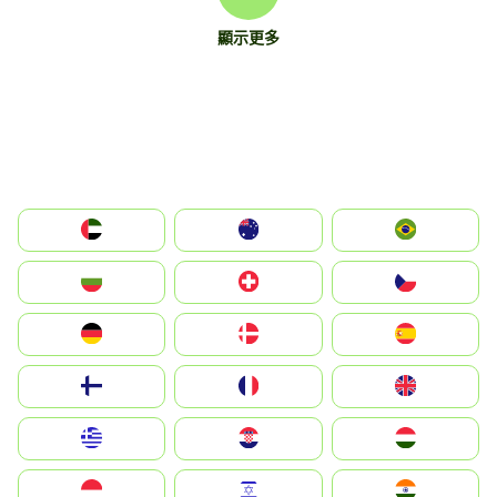
顯示更多
الإمارات العربية المتحدة
Australia
Brazil
България
Switzerland
Czechia
Deutschland
Denmark
España
Suomi
France
United Kingdom
Greece
Hrvatska
Magyarország
Indonesia
Israel
India