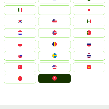
Italia
JA
Japan
South Korea
Malay
Mexico
Nederland
Norge
Portugal
Polska
România
Россия
Slovensko
Ruoŧŧa
ไทย
Türkiye
United States
Vietnam
中國香港特別行政區
中国