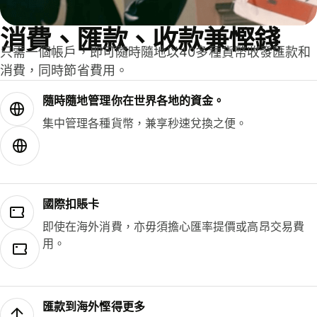
消費、匯款、收款兼慳錢
只需一個帳戶，即可隨時隨地以40多種貨幣收發匯款和
消費，同時節省費用。
隨時隨地管理你在世界各地的資金。
集中管理各種貨幣，兼享秒速兌換之便。
國際扣賬卡
即使在海外消費，亦毋須擔心匯率提價或高昂交易費
用。
匯款到海外慳得更多