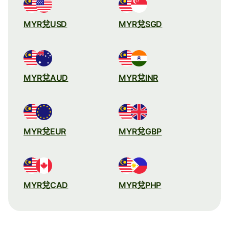
MYR兌USD
MYR兌SGD
MYR兌AUD
MYR兌INR
MYR兌EUR
MYR兌GBP
MYR兌CAD
MYR兌PHP