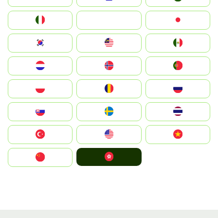
Italia
JA
Japan
South Korea
Malay
Mexico
Nederland
Norge
Portugal
Polska
România
Россия
Slovensko
Ruoŧŧa
ไทย
Türkiye
United States
Vietnam
中國香港特別行政區
中国