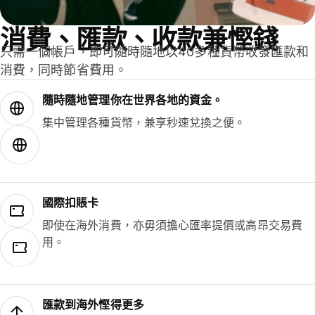
消費、匯款、收款兼慳錢
只需一個帳戶，即可隨時隨地以40多種貨幣收發匯款和
消費，同時節省費用。
隨時隨地管理你在世界各地的資金。
集中管理各種貨幣，兼享秒速兌換之便。
國際扣賬卡
即使在海外消費，亦毋須擔心匯率提價或高昂交易費
用。
匯款到海外慳得更多