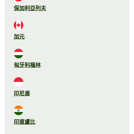
保加利亞列夫
加元
匈牙利福林
印尼盾
印度盧比