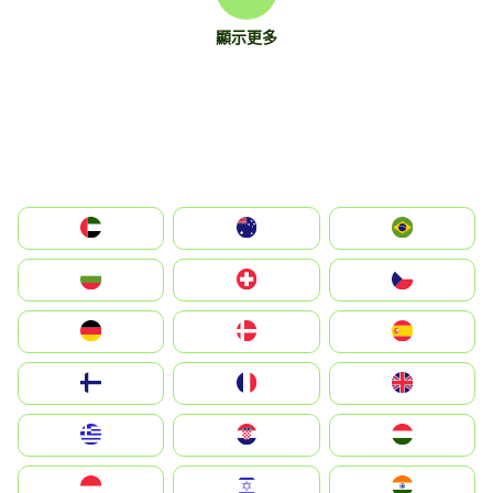
顯示更多
الإمارات العربية المتحدة
Australia
Brazil
България
Switzerland
Czechia
Deutschland
Denmark
España
Suomi
France
United Kingdom
Greece
Hrvatska
Magyarország
Indonesia
Israel
India