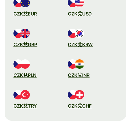
CZK兌EUR
CZK兌USD
CZK兌GBP
CZK兌KRW
CZK兌PLN
CZK兌INR
CZK兌TRY
CZK兌CHF