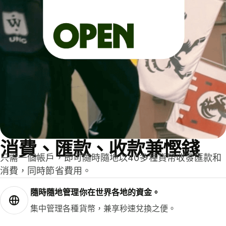
消費、匯款、收款兼慳錢
只需一個帳戶，即可隨時隨地以40多種貨幣收發匯款和
消費，同時節省費用。
隨時隨地管理你在世界各地的資金。
集中管理各種貨幣，兼享秒速兌換之便。