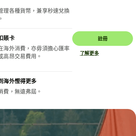
管理各種貨幣，兼享秒速兌換
。
扣賬卡
註冊
在海外消費，亦毋須擔心匯率
了解更多
或高昂交易費用。
到海外慳得更多
消費，無遠弗屆。