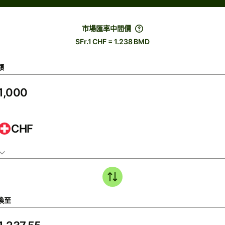
市場匯率中間價
SFr.1 CHF = 1.238 BMD
額
CHF
換至