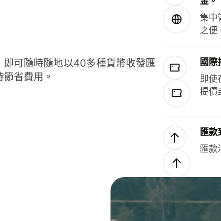
金。
集中
之便
國際
，即可隨時隨地以40多種貨幣收發匯
時節省費用。
即使
提價
匯款
匯款