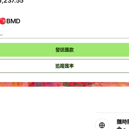
BMD
發送匯款
追蹤匯率
隨時