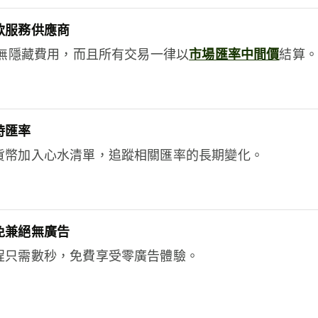
款服務供應商
e絕無隱藏費用，而且所有交易一律以
市場匯率中間價
結算。
時匯率
貨幣加入心水清單，追蹤相關匯率的長期變化。
免兼絕無廣告
程只需數秒，免費享受零廣告體驗。