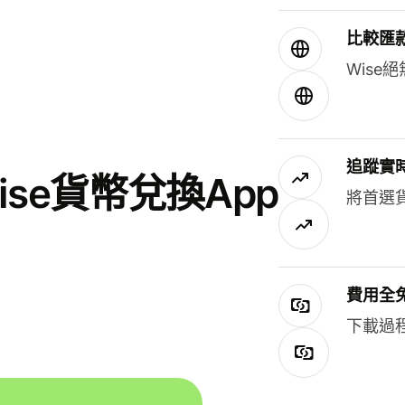
比較匯
Wis
追蹤實
se貨幣兌換App
將首選
費用全
下載過