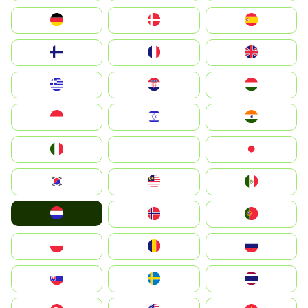
Deutschland
Denmark
España
Suomi
France
United Kingdom
Greece
Hrvatska
Magyarország
Indonesia
Israel
India
Italia
JA
Japan
South Korea
Malay
Mexico
Nederland
Norge
Portugal
Polska
România
Россия
Slovensko
Ruoŧŧa
ไทย