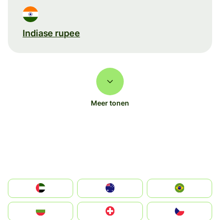
Indiase rupee
Meer tonen
الإمارات العربية المتحدة
Australia
Brazil
България
Switzerland
Czechia