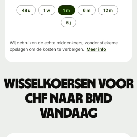
Periode
48 u
1 w
1 m
6 m
12 m
5 j
Wij gebruiken de echte middenkoers, zonder stiekeme
opslagen om de kosten te verbergen.
Meer info
Wisselkoersen voor
CHF naar BMD
vandaag