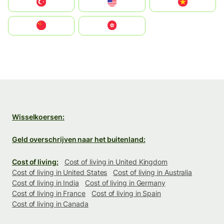
Türkiye
United States
Vietnam
中国
中國香港特別行政區
Wisselkoersen:
Geld overschrijven naar het buitenland:
Cost of living:
Cost of living in United Kingdom
Cost of living in United States
Cost of living in Australia
Cost of living in India
Cost of living in Germany
Cost of living in France
Cost of living in Spain
Cost of living in Canada