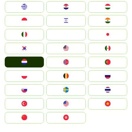
Greece
Hrvatska
Magyarország
Indonesia
Israel
India
Italia
JA
Japan
South Korea
Malay
Mexico
Nederland
Norge
Portugal
Polska
România
Россия
Slovensko
Ruoŧŧa
ไทย
Türkiye
United States
Vietnam
中国
中國香港特別行政區