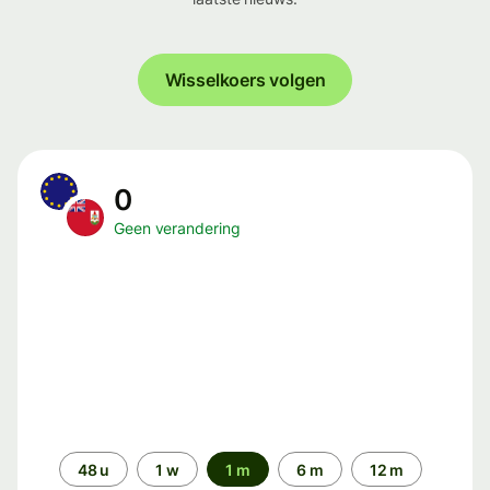
Wisselkoers volgen
0
Geen verandering
Periode
48 u
1 w
1 m
6 m
12 m