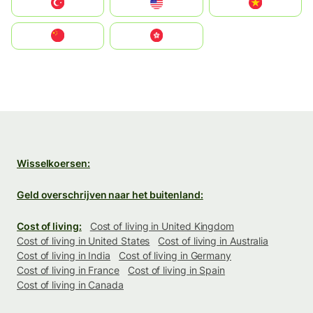
Türkiye
United States
Vietnam
中国
中國香港特別行政區
Wisselkoersen:
Geld overschrijven naar het buitenland:
Cost of living:
Cost of living in United Kingdom
Cost of living in United States
Cost of living in Australia
Cost of living in India
Cost of living in Germany
Cost of living in France
Cost of living in Spain
Cost of living in Canada