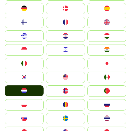
Deutschland
Denmark
España
Suomi
France
United Kingdom
Greece
Hrvatska
Magyarország
Indonesia
Israel
India
Italia
JA
Japan
South Korea
Malay
Mexico
Nederland
Norge
Portugal
Polska
România
Россия
Slovensko
Ruoŧŧa
ไทย