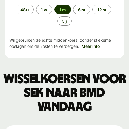
Periode
48 u
1 w
1 m
6 m
12 m
5 j
Wij gebruiken de echte middenkoers, zonder stiekeme
opslagen om de kosten te verbergen.
Meer info
Wisselkoersen voor
SEK naar BMD
vandaag