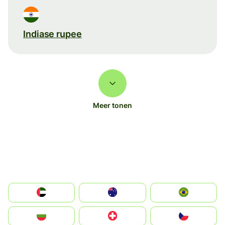
Indiase rupee
Meer tonen
الإمارات العربية المتحدة
Australia
Brazil
България
Switzerland
Czechia