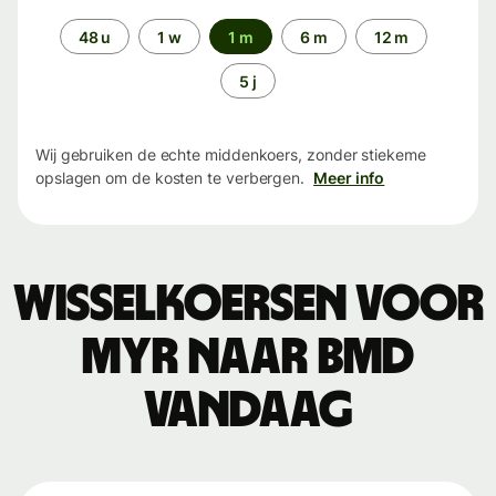
Periode
48 u
1 w
1 m
6 m
12 m
5 j
Wij gebruiken de echte middenkoers, zonder stiekeme
opslagen om de kosten te verbergen.
Meer info
Wisselkoersen voor
MYR naar BMD
vandaag