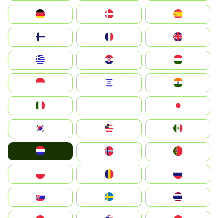
Deutschland
Denmark
España
Suomi
France
United Kingdom
Greece
Hrvatska
Magyarország
Indonesia
Israel
India
Italia
JA
Japan
South Korea
Malay
Mexico
Nederland
Norge
Portugal
Polska
România
Россия
Slovensko
Ruoŧŧa
ไทย