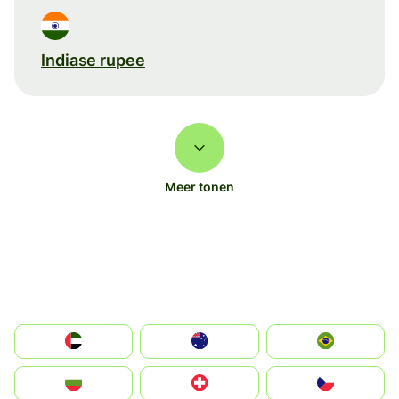
Indiase rupee
Meer tonen
الإمارات العربية المتحدة
Australia
Brazil
България
Switzerland
Czechia