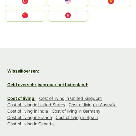
Türkiye
United States
Vietnam
中国
中國香港特別行政區
Wisselkoersen:
Geld overschrijven naar het buitenland:
Cost of living:
Cost of living in United Kingdom
Cost of living in United States
Cost of living in Australia
Cost of living in India
Cost of living in Germany
Cost of living in France
Cost of living in Spain
Cost of living in Canada