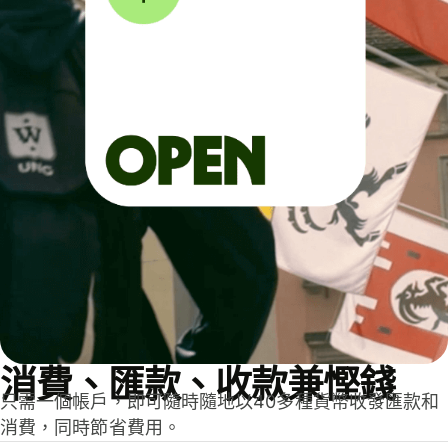
消費、匯款、收款兼慳錢
只需一個帳戶，即可隨時隨地以40多種貨幣收發匯款和
消費，同時節省費用。