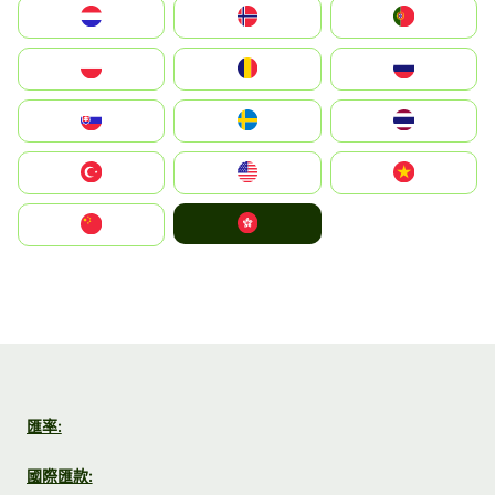
Nederland
Norge
Portugal
Polska
România
Россия
Slovensko
Ruoŧŧa
ไทย
Türkiye
United States
Vietnam
中國香港特別行政區
中国
匯率:
國際匯款: