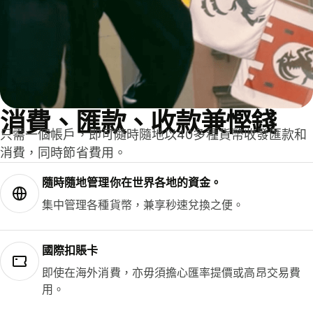
消費、匯款、收款兼慳錢
只需一個帳戶，即可隨時隨地以40多種貨幣收發匯款和
消費，同時節省費用。
隨時隨地管理你在世界各地的資金。
集中管理各種貨幣，兼享秒速兌換之便。
國際扣賬卡
即使在海外消費，亦毋須擔心匯率提價或高昂交易費
用。