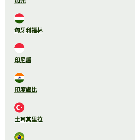
加元
匈牙利福林
印尼盾
印度盧比
土耳其里拉