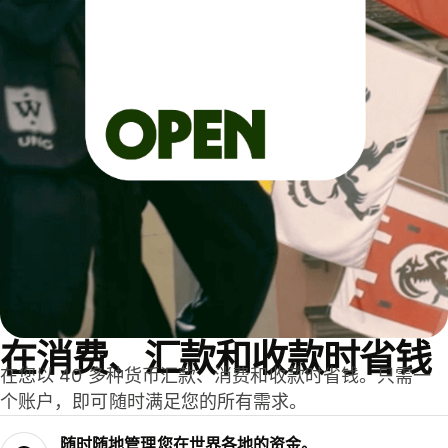
在消费、汇款和收款时省钱
在您以 40 多种货币汇款、消费和收款时省钱。只需一
个账户，即可随时满足您的所有需求。
随时随地管理您在世界各地的资金。