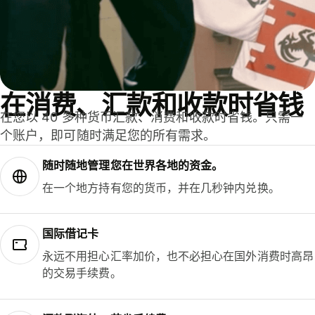
在消费、汇款和收款时省钱
在您以 40 多种货币汇款、消费和收款时省钱。只需一
个账户，即可随时满足您的所有需求。
随时随地管理您在世界各地的资金。
在一个地方持有您的货币，并在几秒钟内兑换。
国际借记卡
永远不用担心汇率加价，也不必担心在国外消费时高昂
的交易手续费。