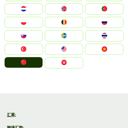
Nederland
Norge
Portugal
Polska
România
Россия
Slovensko
Ruoŧŧa
ไทย
Türkiye
United States
Vietnam
中国
中國香港特別行政區
汇率:
跨境汇款: