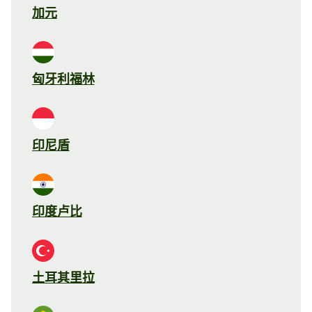
加元
匈牙利福林
印尼盾
印度卢比
土耳其里拉