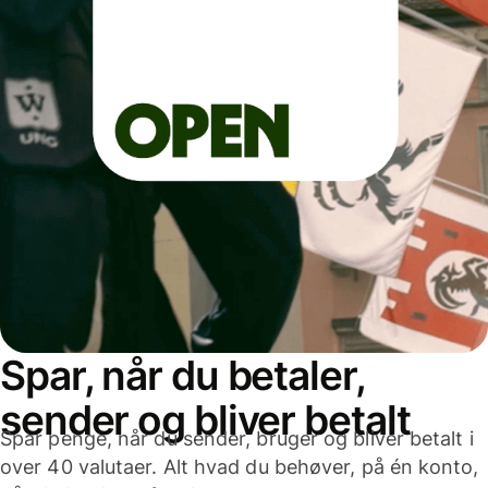
Spar, når du betaler,
sender og bliver betalt
Spar penge, når du sender, bruger og bliver betalt i
over 40 valutaer. Alt hvad du behøver, på én konto,