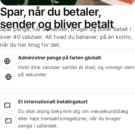
Spar, når du betaler,
sender og bliver betalt
Spar penge, når du sender, bruger og bliver betalt i
over 40 valutaer. Alt hvad du behøver, på én konto,
når du har brug for det.
Administrer penge på farten globalt.
Hold dine valutaer samlet ét sted, og omregn dem
på sekunder.
Et internationalt betalingskort
Du skal aldrig bekymre dig om vekselkurstillæg
eller høje transaktionsgebyrer, når du bruger
penge i udlandet.