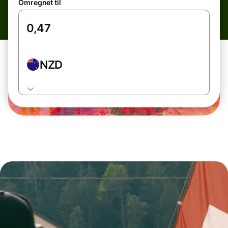
Omregnet til
NZD