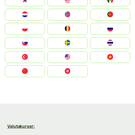
South Korea
Malay
Mexico
Nederland
Norge
Portugal
Polska
România
Россия
Slovensko
Ruoŧŧa
ไทย
Türkiye
United States
Vietnam
中国
中國香港特別行政區
Valutakurser: