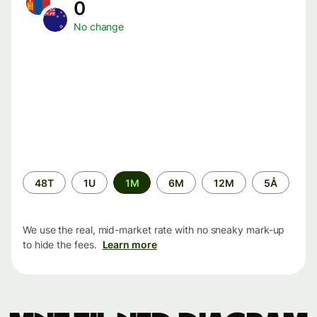
0
No change
Time
48T
1U
1M
6M
12M
5Å
period
We use the real, mid-market rate with no sneaky mark-up
to hide the fees.
Learn more