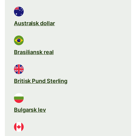
Australsk dollar
Brasiliansk real
Britisk Pund Sterling
Bulgarsk lev