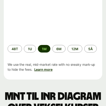
Time
48T
1U
1M
6M
12M
5Å
period
We use the real, mid-market rate with no sneaky mark-up
to hide the fees.
Learn more
MNT til INR Diagram