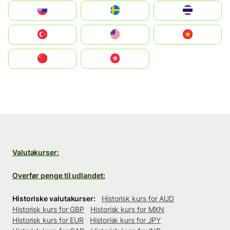
Slovensko
Ruoŧŧa
ไทย
Türkiye
United States
Vietnam
中国
中國香港特別行政區
Valutakurser:
Overfør penge til udlandet:
Historiske valutakurser:
Historisk kurs for AUD
Historisk kurs for GBP
Historisk kurs for MXN
Historisk kurs for EUR
Historisk kurs for JPY