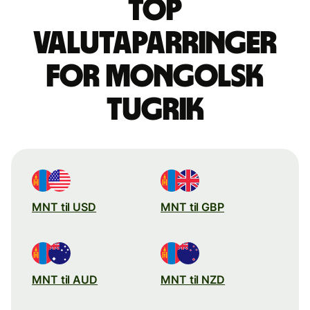
Top
valutaparringer
for mongolsk
tugrik
MNT til USD
MNT til GBP
MNT til AUD
MNT til NZD