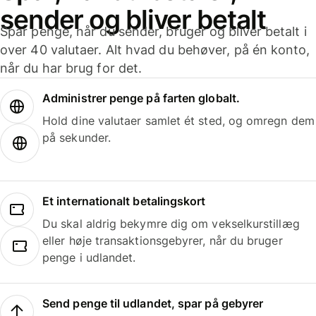
sender og bliver betalt
Spar penge, når du sender, bruger og bliver betalt i
over 40 valutaer. Alt hvad du behøver, på én konto,
når du har brug for det.
Administrer penge på farten globalt.
Hold dine valutaer samlet ét sted, og omregn dem
på sekunder.
Et internationalt betalingskort
Du skal aldrig bekymre dig om vekselkurstillæg
eller høje transaktionsgebyrer, når du bruger
penge i udlandet.
Send penge til udlandet, spar på gebyrer