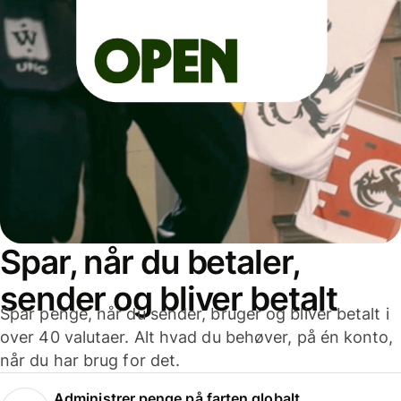
Spar, når du betaler,
sender og bliver betalt
Spar penge, når du sender, bruger og bliver betalt i
over 40 valutaer. Alt hvad du behøver, på én konto,
når du har brug for det.
Administrer penge på farten globalt.