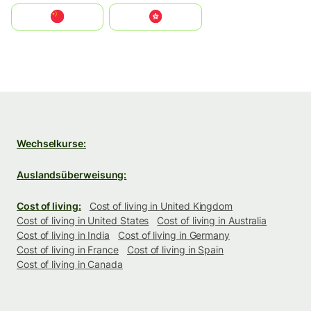
中国
中國香港特別行政區
Wechselkurse:
Auslandsüberweisung:
Cost of living:
Cost of living in United Kingdom
Cost of living in United States
Cost of living in Australia
Cost of living in India
Cost of living in Germany
Cost of living in France
Cost of living in Spain
Cost of living in Canada