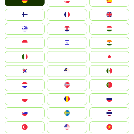
Deutschland
Denmark
España
Suomi
France
United Kingdom
Greece
Hrvatska
Magyarország
Indonesia
Israel
India
Italia
JA
Japan
South Korea
Malay
Mexico
Nederland
Norge
Portugal
Polska
România
Россия
Slovensko
Ruoŧŧa
ไทย
Türkiye
United States
Vietnam