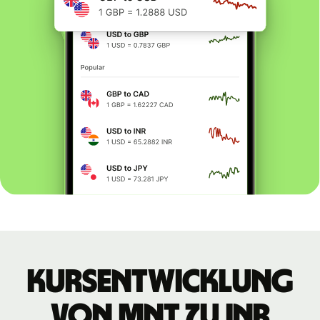
Kursentwicklung
von MNT zu INR