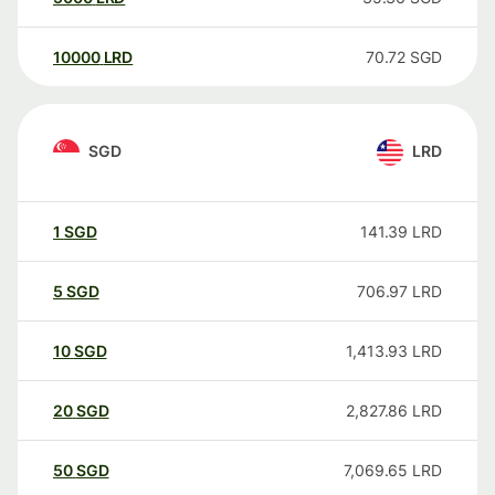
10000
LRD
70.72
SGD
SGD
LRD
1
SGD
141.39
LRD
5
SGD
706.97
LRD
10
SGD
1,413.93
LRD
20
SGD
2,827.86
LRD
50
SGD
7,069.65
LRD