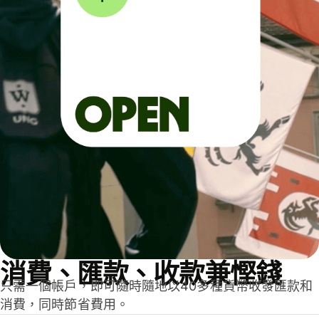
消費、匯款、收款兼慳錢
只需一個帳戶，即可隨時隨地以40多種貨幣收發匯款和
消費，同時節省費用。