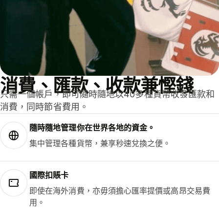
消費、匯款、收款兼慳錢
只需一個帳戶，即可隨時隨地以40多種貨幣收發匯款和
消費，同時節省費用。
隨時隨地管理你在世界各地的資金。
集中管理各種貨幣，兼享秒速兌換之便。
國際扣賬卡
即使在海外消費，亦毋須擔心匯率提價或高昂交易費
用。