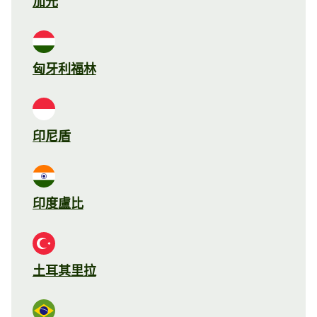
加元
匈牙利福林
印尼盾
印度盧比
土耳其里拉