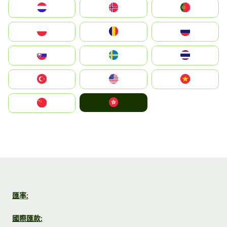
Nederland
Norge
Portugal
Polska
România
Россия
Slovensko
Ruoŧŧa
ไทย
Türkiye
United States
Vietnam
中國香港特別行政區
中国
匯率:
國際匯款: