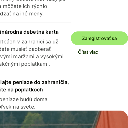
a môžete ich rýchlo
dzať na iné meny.
inárodná debetná karta
Zaregistrovať sa
latbách v zahraničí sa už
ete musieť zaoberať
Čítať viac
vými maržami a vysokými
akčnými poplatkami.
lajte peniaze do zahraničia,
ite na poplatkoch
 peniaze budú doma
ľvek na svete.