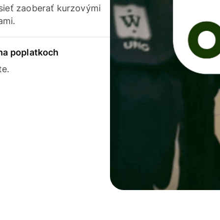
usieť zaoberať kurzovými
ami.
 na poplatkoch
te.