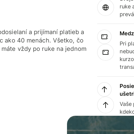
ruke 
prevá
dosielaní a prijímaní platieb a
Medz
iac ako 40 menách. Všetko, čo
Pri p
, máte vždy po ruke na jednom
nebud
kurzo
trans
Posie
ušetr
Vaše
kdeko