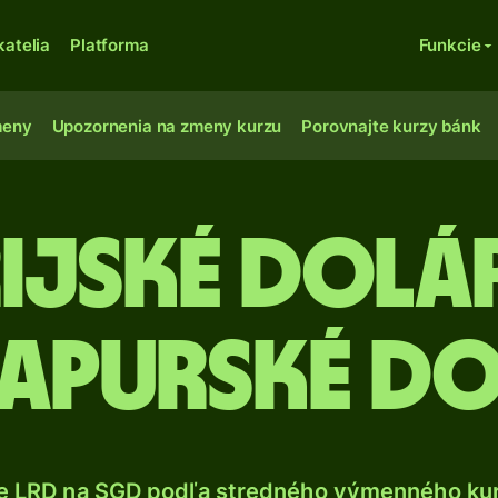
katelia
Platforma
Funkcie
meny
Upozornenia na zmeny kurzu
Porovnajte kurzy bánk
rijské dolá
gapurské do
e LRD na SGD podľa stredného výmenného kur