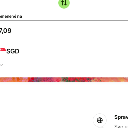
emenené na
SGD
Sprav
Svoje