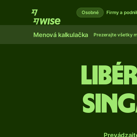
Osobné
Firmy a podni
Menová kalkulačka
Prezerajte všetky 
Libé
sin
Prevádzajt