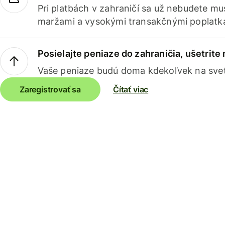
Pri platbách v zahraničí sa už nebudete m
maržami a vysokými transakčnými poplatk
Posielajte peniaze do zahraničia, ušetrite
Vaše peniaze budú doma kdekoľvek na sve
Zaregistrovať sa
Čítať viac