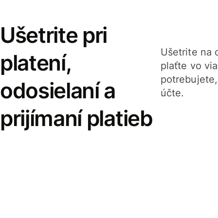
Ušetrite pri
Ušetrite na o
platení,
plaťte vo v
potrebujete
odosielaní a
účte.
prijímaní platieb