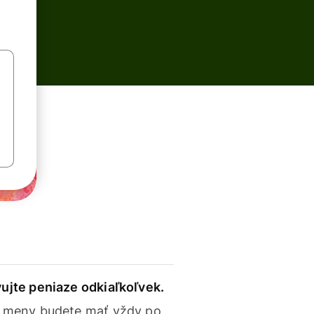
ujte peniaze odkiaľkoľvek.
 meny budete mať vždy po