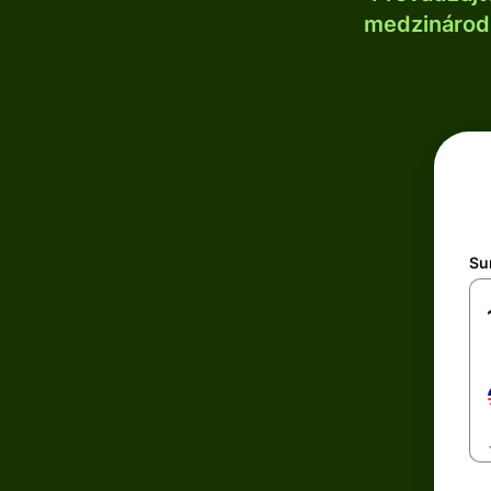
medzinárodn
Su