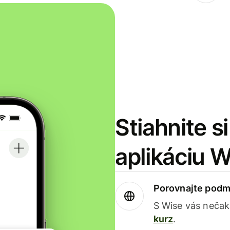
Stiahnite s
aplikáciu 
Porovnajte podm
S Wise vás nečak
kurz
.