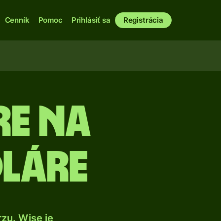
Cenník
Pomoc
Prihlásiť sa
Registrácia
re na
láre
zu. Wise je