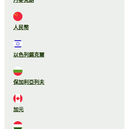
丹麥克朗
人民幣
以色列錫克爾
保加利亞列夫
加元