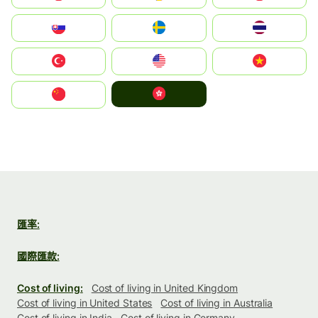
Slovensko
Ruoŧŧa
ไทย
Türkiye
United States
Vietnam
中國香港特別行政區
中国
匯率:
國際匯款:
Cost of living:
Cost of living in United Kingdom
Cost of living in United States
Cost of living in Australia
Cost of living in India
Cost of living in Germany