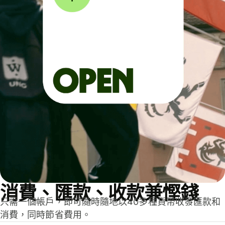
消費、匯款、收款兼慳錢
只需一個帳戶，即可隨時隨地以40多種貨幣收發匯款和
消費，同時節省費用。