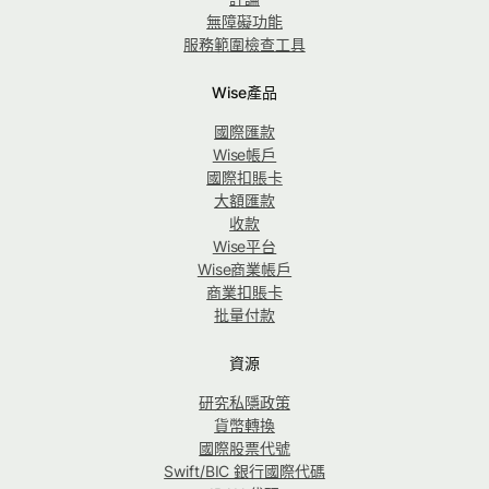
無障礙功能
服務範圍檢查工具
Wise產品
國際匯款
Wise帳戶
國際扣賬卡
大額匯款
收款
Wise平台
Wise商業帳戶
商業扣賬卡
批量付款
資源
研究私隱政策
貨幣轉換
國際股票代號
Swift/BIC 銀行國際代碼