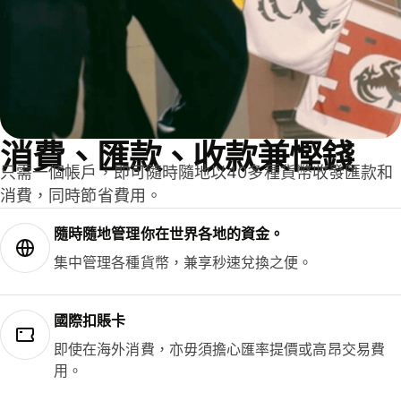
消費、匯款、收款兼慳錢
只需一個帳戶，即可隨時隨地以40多種貨幣收發匯款和
消費，同時節省費用。
隨時隨地管理你在世界各地的資金。
集中管理各種貨幣，兼享秒速兌換之便。
國際扣賬卡
即使在海外消費，亦毋須擔心匯率提價或高昂交易費
用。