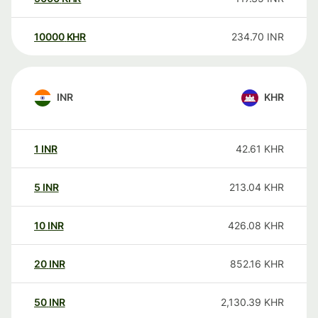
10000
KHR
234.70
INR
INR
KHR
1
INR
42.61
KHR
5
INR
213.04
KHR
10
INR
426.08
KHR
20
INR
852.16
KHR
50
INR
2,130.39
KHR