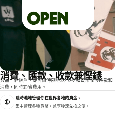
消費、匯款、收款兼慳錢
只需一個帳戶，即可隨時隨地以40多種貨幣收發匯款和
消費，同時節省費用。
隨時隨地管理你在世界各地的資金。
集中管理各種貨幣，兼享秒速兌換之便。