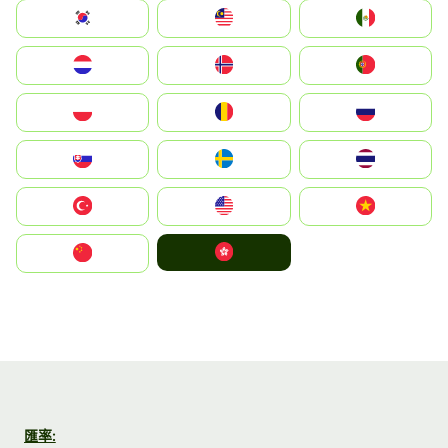
South Korea
Malay
Mexico
Nederland
Norge
Portugal
Polska
România
Россия
Slovensko
Ruoŧŧa
ไทย
Türkiye
United States
Vietnam
中國香港特別行政區
中国
匯率: