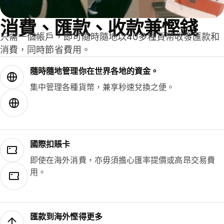
消費、匯款、收款兼慳錢
只需一個帳戶，即可隨時隨地以40多種貨幣收發匯款和
消費，同時節省費用。
隨時隨地管理你在世界各地的資金。
集中管理各種貨幣，兼享秒速兌換之便。
國際扣賬卡
即使在海外消費，亦毋須擔心匯率提價或高昂交易費
用。
匯款到海外慳得更多