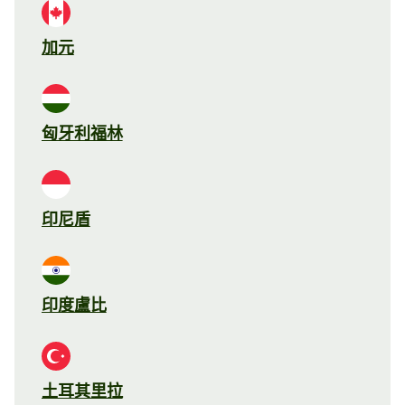
加元
匈牙利福林
印尼盾
印度盧比
土耳其里拉