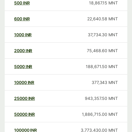
500
INR
18,867.15
MNT
600
INR
22,640.58
MNT
1000
INR
37,734.30
MNT
2000
INR
75,468.60
MNT
5000
INR
188,671.50
MNT
10000
INR
377,343
MNT
25000
INR
943,357.50
MNT
50000
INR
1,886,715.00
MNT
100000
INR
3,773,430.00
MNT