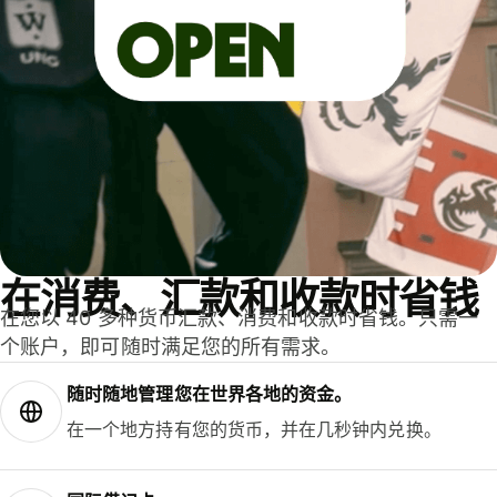
在消费、汇款和收款时省钱
在您以 40 多种货币汇款、消费和收款时省钱。只需一
个账户，即可随时满足您的所有需求。
随时随地管理您在世界各地的资金。
在一个地方持有您的货币，并在几秒钟内兑换。