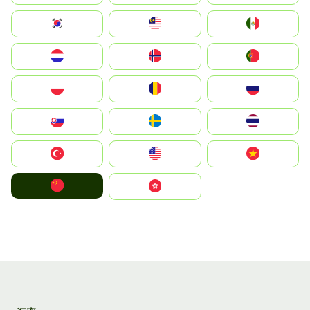
South Korea
Malay
Mexico
Nederland
Norge
Portugal
Polska
România
Россия
Slovensko
Ruoŧŧa
ไทย
Türkiye
United States
Vietnam
中国
中國香港特別行政區