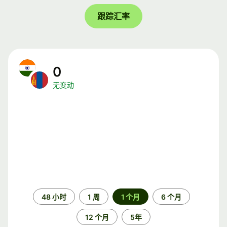
跟踪汇率
0
无变动
时
48 小时
1 周
1 个月
6 个月
间
段
12 个月
5年