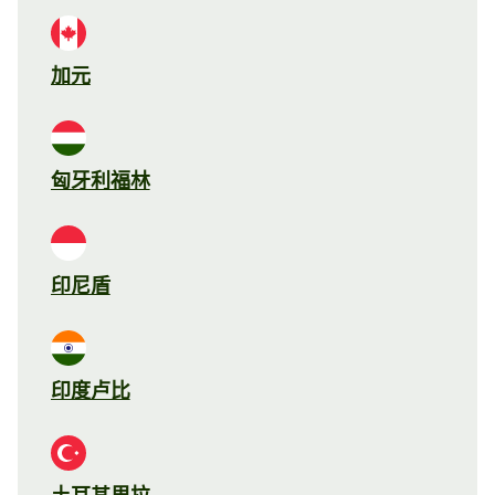
加元
匈牙利福林
印尼盾
印度卢比