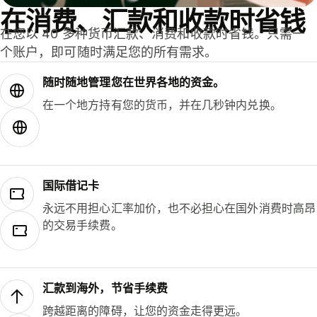
在消费、汇款和收款时省钱
在您以 40 多种货币汇款、消费和收款时省钱。只需一
个账户，即可随时满足您的所有需求。
随时随地管理您在世界各地的资金。
在一个地方持有您的货币，并在几秒钟内兑换。
国际借记卡
永远不用担心汇率加价，也不必担心在国外消费时高昂
的交易手续费。
汇款到海外，节省手续费
跨越距离的障碍，让您的资金走得更远。