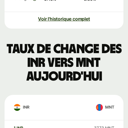
Voir l'historique complet
Taux de change des
INR vers MNT
aujourd'hui
INR
MNT
1
INR
37,73
MNT