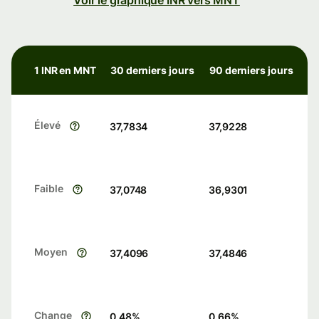
Voir le graphique INR vers MNT
1 INR en MNT
30 derniers jours
90 derniers jours
Élevé
37,7834
37,9228
Faible
37,0748
36,9301
Moyen
37,4096
37,4846
Change
0.48
%
0.66
%