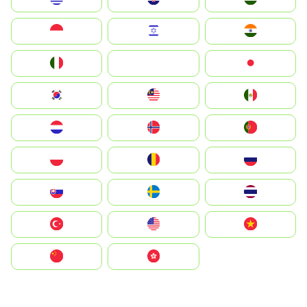
Indonesia
Israel
India
Italia
JA
Japan
South Korea
Malay
Mexico
Nederland
Norge
Portugal
Polska
România
Россия
Slovensko
Ruoŧŧa
ไทย
Türkiye
United States
Vietnam
中国
中國香港特別行政區