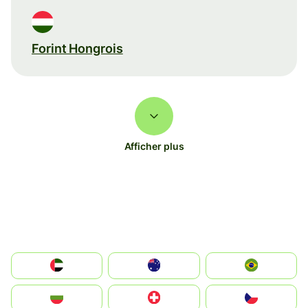
Forint Hongrois
Afficher plus
الإمارات العربية المتحدة
Australia
Brazil
България
Switzerland
Czechia