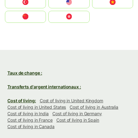
Türkiye
United States
Vietnam
中国
中國香港特別行政區
Taux de change :
Transferts d'argent internationaux :
Cost of living:
Cost of living in United Kingdom
Cost of living in United States
Cost of living in Australia
Cost of living in India
Cost of living in Germany
Cost of living in France
Cost of living in Spain
Cost of living in Canada