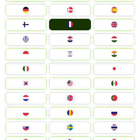
Deutschland
Denmark
España
France
Suomi
United Kingdom
Greece
Hrvatska
Magyarország
Indonesia
Israel
India
Italia
JA
Japan
South Korea
Malay
Mexico
Nederland
Norge
Portugal
Polska
România
Россия
Slovensko
Ruoŧŧa
ไทย