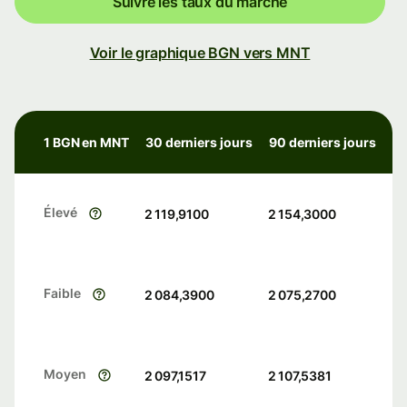
Suivre les taux du marché
Voir le graphique BGN vers MNT
1 BGN en MNT
30 derniers jours
90 derniers jours
Élevé
2 119,9100
2 154,3000
Faible
2 084,3900
2 075,2700
Moyen
2 097,1517
2 107,5381