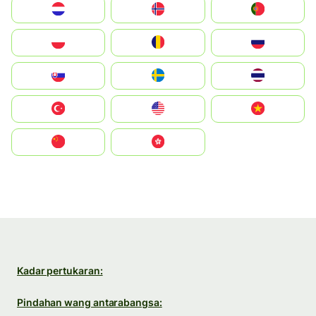
Nederland
Norge
Portugal
Polska
România
Россия
Slovensko
Ruoŧŧa
ไทย
Türkiye
United States
Vietnam
中国
中國香港特別行政區
Kadar pertukaran:
Pindahan wang antarabangsa: