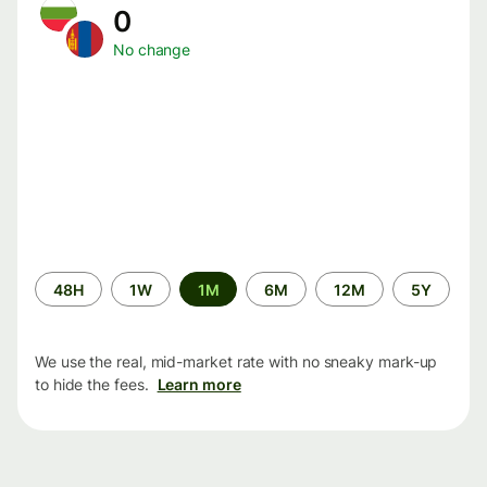
0
No change
Time
48H
1W
1M
6M
12M
5Y
period
We use the real, mid-market rate with no sneaky mark-up
to hide the fees.
Learn more