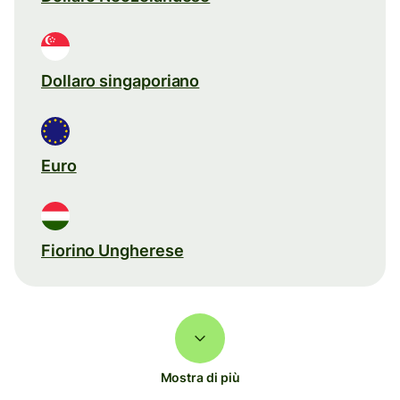
Dollaro singaporiano
Euro
Fiorino Ungherese
Mostra di più