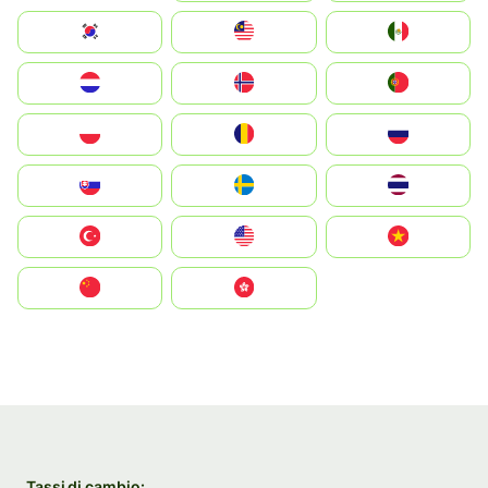
South Korea
Malay
Mexico
Nederland
Norge
Portugal
Polska
România
Россия
Slovensko
Ruoŧŧa
ไทย
Türkiye
United States
Vietnam
中国
中國香港特別行政區
Tassi di cambio: