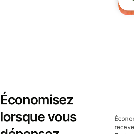
Économisez
lorsque vous
Économ
receve
dépensez,