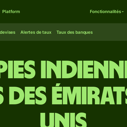
Platform
Fonctionnalités
 devises
Alertes de taux
Taux des banques
ies indienn
 des Émirat
unis