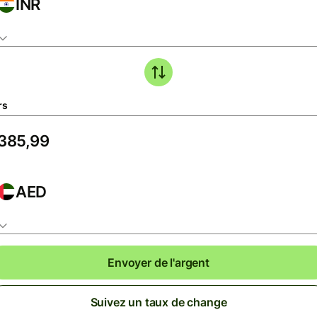
INR
rs
AED
Envoyer de l'argent
Suivez un taux de change