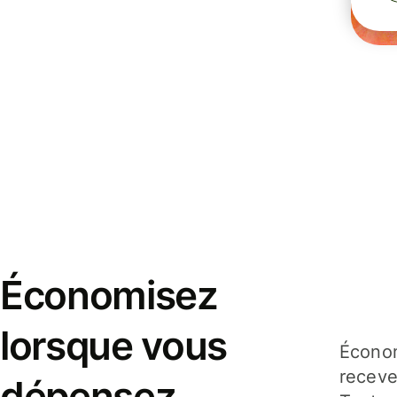
Économisez
lorsque vous
Économ
receve
dépensez,