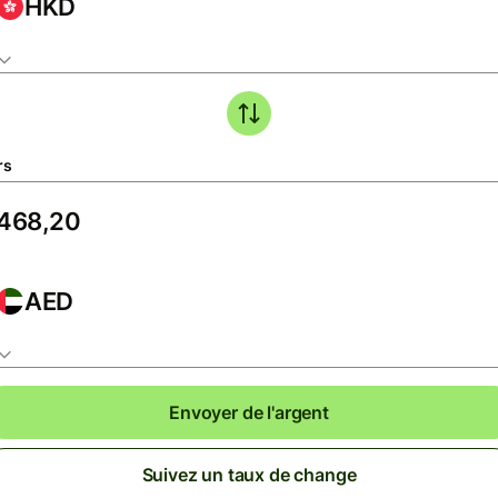
HKD
rs
AED
Envoyer de l'argent
Suivez un taux de change