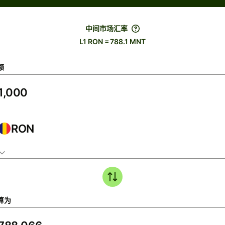
中间市场汇率
L1 RON = 788.1 MNT
额
RON
算为