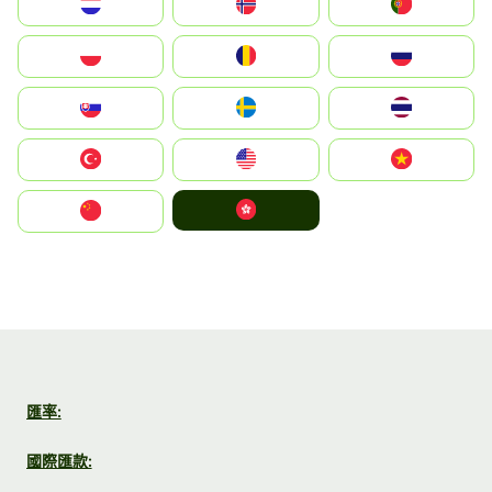
Nederland
Norge
Portugal
Polska
România
Россия
Slovensko
Ruoŧŧa
ไทย
Türkiye
United States
Vietnam
中國香港特別行政區
中国
匯率:
國際匯款: