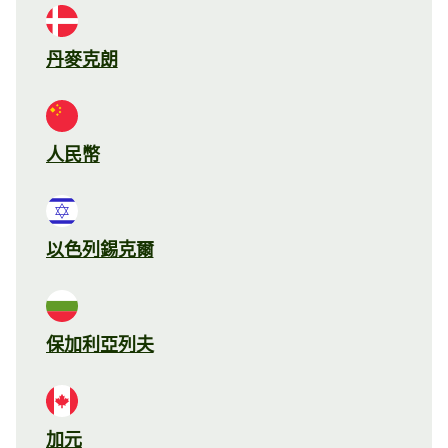
丹麥克朗
人民幣
以色列錫克爾
保加利亞列夫
加元