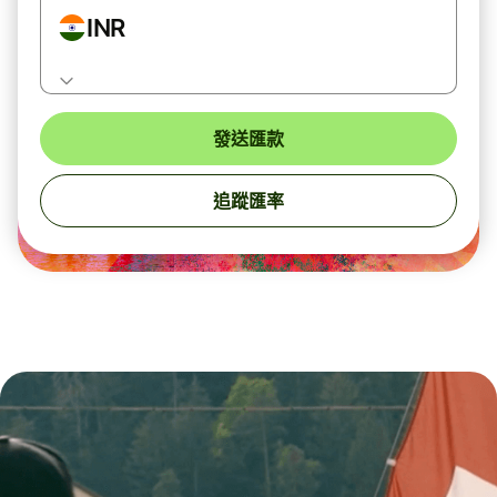
INR
發送匯款
追蹤匯率