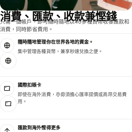
消費、匯款、收款兼慳錢
只需一個帳戶，即可隨時隨地以40多種貨幣收發匯款和
消費，同時節省費用。
隨時隨地管理你在世界各地的資金。
集中管理各種貨幣，兼享秒速兌換之便。
國際扣賬卡
即使在海外消費，亦毋須擔心匯率提價或高昂交易費
用。
匯款到海外慳得更多