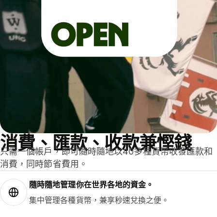
消費、匯款、收款兼慳錢
只需一個帳戶，即可隨時隨地以40多種貨幣收發匯款和
消費，同時節省費用。
隨時隨地管理你在世界各地的資金。
集中管理各種貨幣，兼享秒速兌換之便。