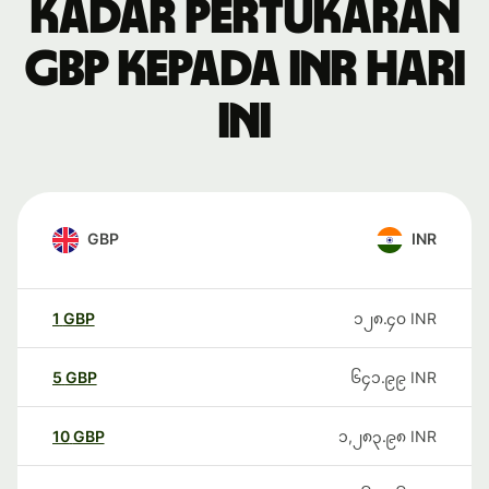
Kadar pertukaran
GBP kepada INR hari
ini
GBP
INR
1
GBP
၁၂၈.၄၀
INR
5
GBP
၆၄၁.၉၉
INR
10
GBP
၁,၂၈၃.၉၈
INR