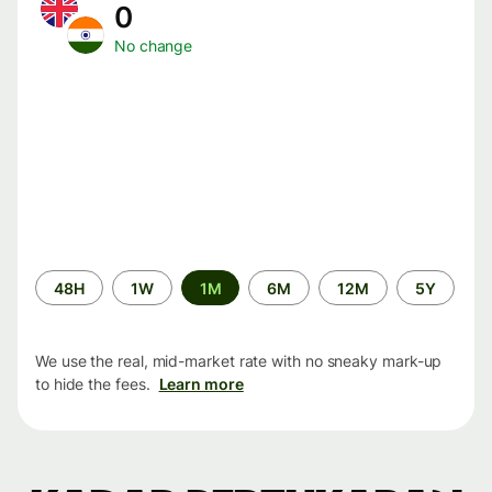
0
No change
Time
48H
1W
1M
6M
12M
5Y
period
We use the real, mid-market rate with no sneaky mark-up
to hide the fees.
Learn more