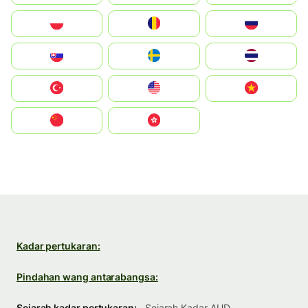
Polska
România
Россия
Slovensko
Ruoŧŧa
ไทย
Türkiye
United States
Vietnam
中国
中國香港特別行政區
Kadar pertukaran:
Pindahan wang antarabangsa:
Sejarah kadar pertukaran:
Sejarah Kadar AUD