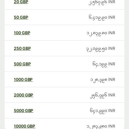
20
GBP
၂,၅၆၇.၉၆
INR
50
GBP
၆,၄၁၉.၉၀
INR
100
GBP
၁၂,၈၃၉.၈၀
INR
250
GBP
၃၂,၀၉၉.၅၀
INR
500
GBP
၆၄,၁၉၉
INR
1000
GBP
၁၂၈,၃၉၈
INR
2000
GBP
၂၅၆,၇၉၆
INR
5000
GBP
၆၄၁,၉၉၀
INR
10000
GBP
၁,၂၈၃,၉၈၀
INR