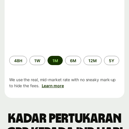
Time
48H
1W
1M
6M
12M
5Y
period
We use the real, mid-market rate with no sneaky mark-up
to hide the fees.
Learn more
Kadar pertukaran