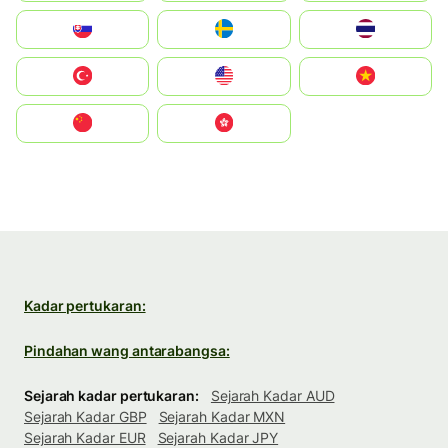
Slovensko
Ruoŧŧa
ไทย
Türkiye
United States
Vietnam
中国
中國香港特別行政區
Kadar pertukaran:
Pindahan wang antarabangsa:
Sejarah kadar pertukaran:
Sejarah Kadar AUD
Sejarah Kadar GBP
Sejarah Kadar MXN
Sejarah Kadar EUR
Sejarah Kadar JPY