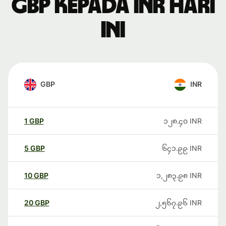
GBP kepada INR hari
ini
GBP
INR
1
GBP
၁၂၈.၄၀
INR
5
GBP
၆၄၁.၉၉
INR
10
GBP
၁,၂၈၃.၉၈
INR
20
GBP
၂,၅၆၇.၉၆
INR