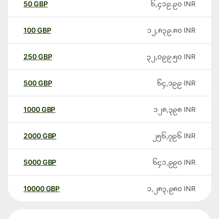
50
GBP
၆,၄၁၉.၉၀
INR
100
GBP
၁၂,၈၃၉.၈၀
INR
250
GBP
၃၂,၀၉၉.၅၀
INR
500
GBP
၆၄,၁၉၉
INR
1000
GBP
၁၂၈,၃၉၈
INR
2000
GBP
၂၅၆,၇၉၆
INR
5000
GBP
၆၄၁,၉၉၀
INR
10000
GBP
၁,၂၈၃,၉၈၀
INR