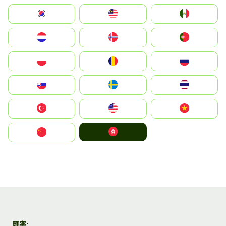
South Korea
Malay
Mexico
Nederland
Norge
Portugal
Polska
România
Россия
Slovensko
Ruoŧŧa
ไทย
Türkiye
United States
Vietnam
中國香港特別行政區
中国
匯率: