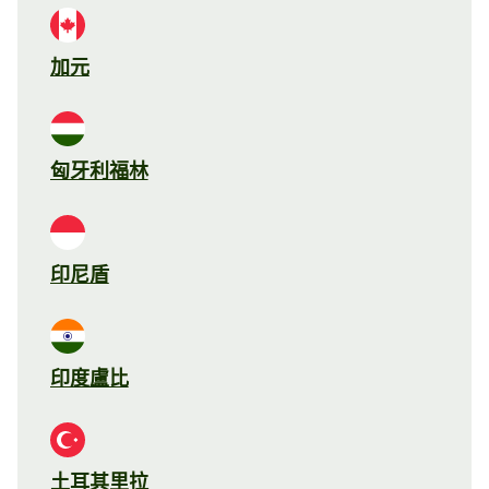
加元
匈牙利福林
印尼盾
印度盧比
土耳其里拉