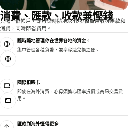
消費、匯款、收款兼慳錢
只需一個帳戶，即可隨時隨地以40多種貨幣收發匯款和
消費，同時節省費用。
隨時隨地管理你在世界各地的資金。
集中管理各種貨幣，兼享秒速兌換之便。
國際扣賬卡
即使在海外消費，亦毋須擔心匯率提價或高昂交易費
用。
匯款到海外慳得更多