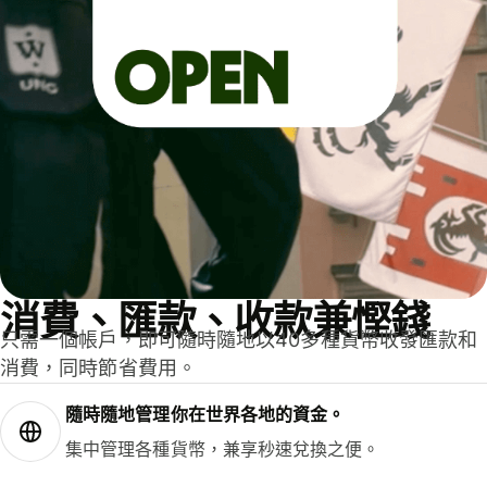
消費、匯款、收款兼慳錢
只需一個帳戶，即可隨時隨地以40多種貨幣收發匯款和
消費，同時節省費用。
隨時隨地管理你在世界各地的資金。
集中管理各種貨幣，兼享秒速兌換之便。