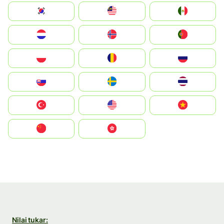
South Korea
Malay
Mexico
Nederland
Norge
Portugal
Polska
România
Россия
Slovensko
Ruoŧŧa
ไทย
Türkiye
United States
Vietnam
中国
中國香港特別行政區
Nilai tukar: