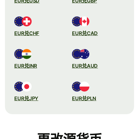
EUR兑USD
EUR兑GBP
EUR兑CHF
EUR兑CAD
EUR兑INR
EUR兑AUD
EUR兑JPY
EUR兑PLN