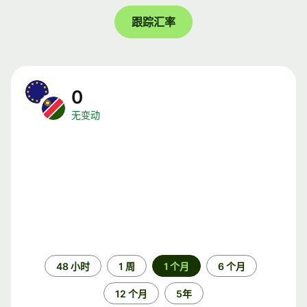
跟踪汇率
0
无变动
时
48 小时
1 周
1 个月
6 个月
间
段
12 个月
5年