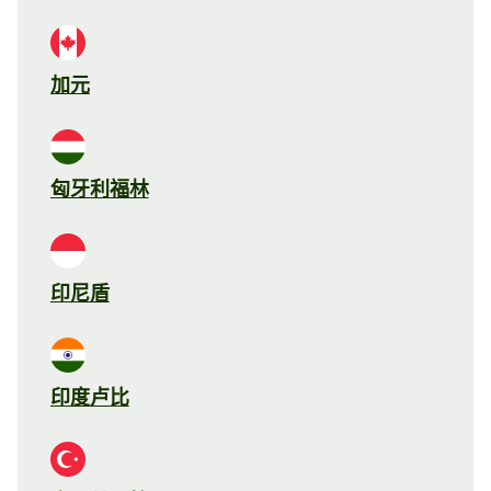
加元
匈牙利福林
印尼盾
印度卢比