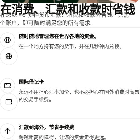
在消费、汇款和收款时省钱
在您以 40 多种货币汇款、消费和收款时省钱。只需一
个账户，即可随时满足您的所有需求。
随时随地管理您在世界各地的资金。
在一个地方持有您的货币，并在几秒钟内兑换。
国际借记卡
永远不用担心汇率加价，也不必担心在国外消费时高昂
的交易手续费。
汇款到海外，节省手续费
跨越距离的障碍，让您的资金走得更远。