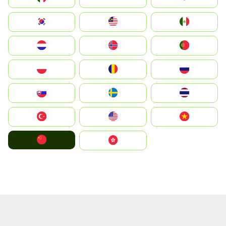
South Korea
Malay
Mexico
Nederland
Norge
Portugal
Polska
România
Россия
Slovensko
Ruoŧŧa
ไทย
Türkiye
United States
Vietnam
中国
中國香港特別行政區