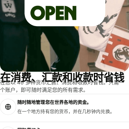
在消费、汇款和收款时省钱
在您以 40 多种货币汇款、消费和收款时省钱。只需一
个账户，即可随时满足您的所有需求。
随时随地管理您在世界各地的资金。
在一个地方持有您的货币，并在几秒钟内兑换。