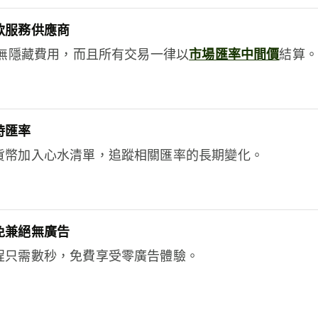
款服務供應商
e絕無隱藏費用，而且所有交易一律以
市場匯率中間價
結算。
時匯率
貨幣加入心水清單，追蹤相關匯率的長期變化。
免兼絕無廣告
程只需數秒，免費享受零廣告體驗。