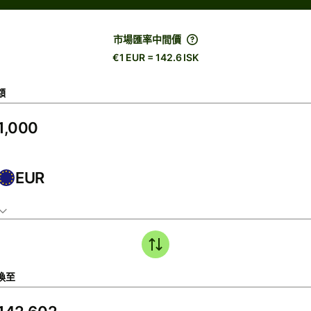
市場匯率中間價
€1 EUR = 142.6 ISK
額
EUR
換至