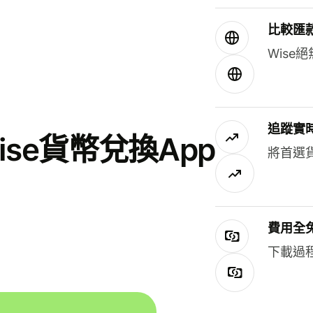
比較匯
Wis
追蹤實
se貨幣兌換App
將首選
費用全
下載過