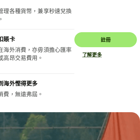
管理各種貨幣，兼享秒速兌換
。
扣賬卡
註冊
在海外消費，亦毋須擔心匯率
了解更多
或高昂交易費用。
到海外慳得更多
消費，無遠弗屆。