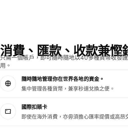
消費、匯款、收款兼慳
只需一個帳戶，即可隨時隨地以40多種貨幣收發
用。
隨時隨地管理你在世界各地的資金。
集中管理各種貨幣，兼享秒速兌換之便。
國際扣賬卡
即使在海外消費，亦毋須擔心匯率提價或高昂