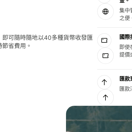
金。
集中
之便
國際
，即可隨時隨地以40多種貨幣收發匯
時節省費用。
即使
提價
匯款
匯款