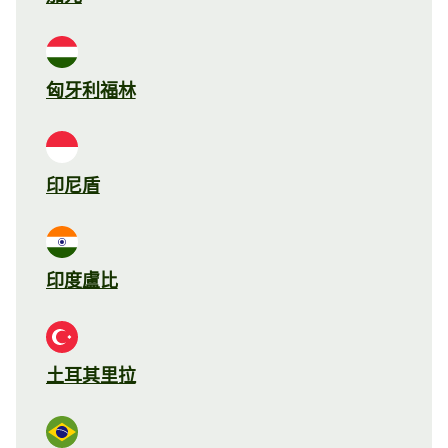
匈牙利福林
印尼盾
印度盧比
土耳其里拉