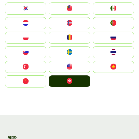
South Korea
Malay
Mexico
Nederland
Norge
Portugal
Polska
România
Россия
Slovensko
Ruoŧŧa
ไทย
Türkiye
United States
Vietnam
中國香港特別行政區
中国
匯率: