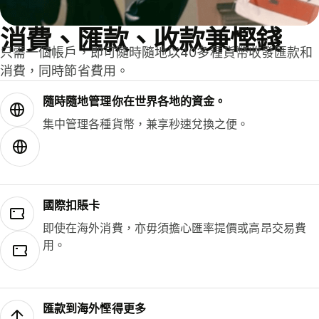
消費、匯款、收款兼慳錢
只需一個帳戶，即可隨時隨地以40多種貨幣收發匯款和
消費，同時節省費用。
隨時隨地管理你在世界各地的資金。
集中管理各種貨幣，兼享秒速兌換之便。
國際扣賬卡
即使在海外消費，亦毋須擔心匯率提價或高昂交易費
用。
匯款到海外慳得更多