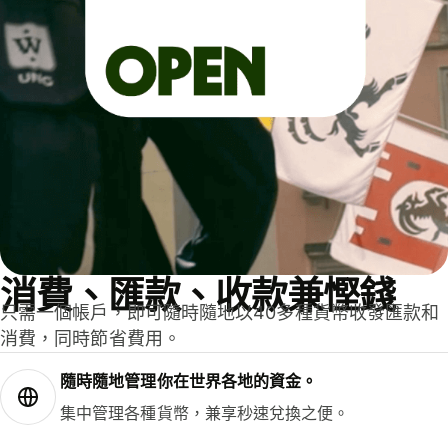
消費、匯款、收款兼慳錢
只需一個帳戶，即可隨時隨地以40多種貨幣收發匯款和
消費，同時節省費用。
隨時隨地管理你在世界各地的資金。
集中管理各種貨幣，兼享秒速兌換之便。