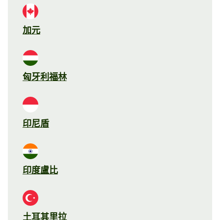
加元
匈牙利福林
印尼盾
印度盧比
土耳其里拉