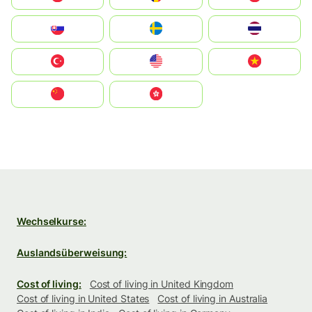
Slovensko
Ruoŧŧa
ไทย
Türkiye
United States
Vietnam
中国
中國香港特別行政區
Wechselkurse:
Auslandsüberweisung:
Cost of living:
Cost of living in United Kingdom
Cost of living in United States
Cost of living in Australia