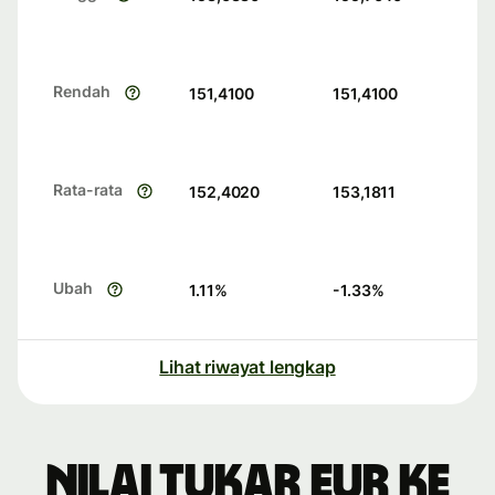
Rendah
151,4100
151,4100
Rata-rata
152,4020
153,1811
Ubah
1.11
%
-1.33
%
Lihat riwayat lengkap
Nilai tukar EUR ke