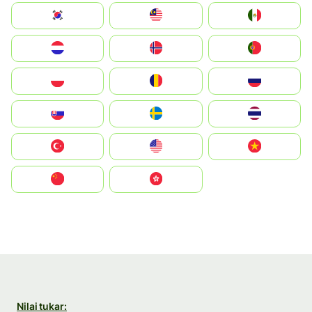
South Korea
Malay
Mexico
Nederland
Norge
Portugal
Polska
România
Россия
Slovensko
Ruoŧŧa
ไทย
Türkiye
United States
Vietnam
中国
中國香港特別行政區
Nilai tukar: