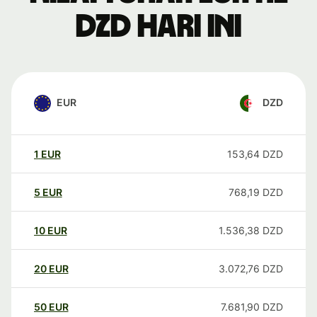
DZD hari ini
EUR
DZD
1
EUR
153,64
DZD
5
EUR
768,19
DZD
10
EUR
1.536,38
DZD
20
EUR
3.072,76
DZD
50
EUR
7.681,90
DZD