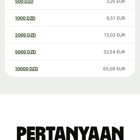
500
DZD
3,25
EUR
1000
DZD
6,51
EUR
2000
DZD
13,02
EUR
5000
DZD
32,54
EUR
10000
DZD
65,09
EUR
Pertanyaan