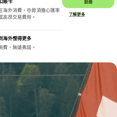
扣賬卡
註冊
在海外消費，亦毋須擔心匯率
了解更多
或高昂交易費用。
到海外慳得更多
消費，無遠弗屆。