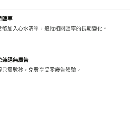
時匯率
貨幣加入心水清單，追蹤相關匯率的長期變化。
免兼絕無廣告
程只需數秒，免費享受零廣告體驗。