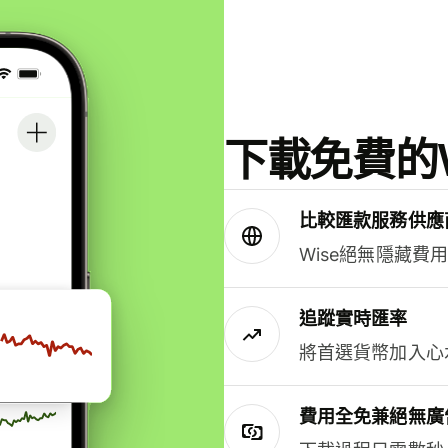
下載免費的W
比較匯款服務供應
Wise絕無隱藏費
追蹤實時匯率
將首選貨幣加入心
費用全免兼絕無廣