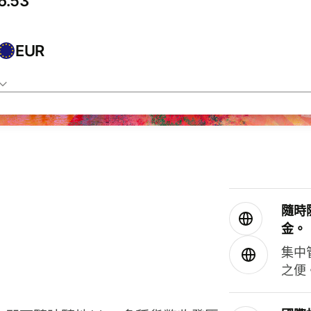
EUR
隨時
金。
集中
之便