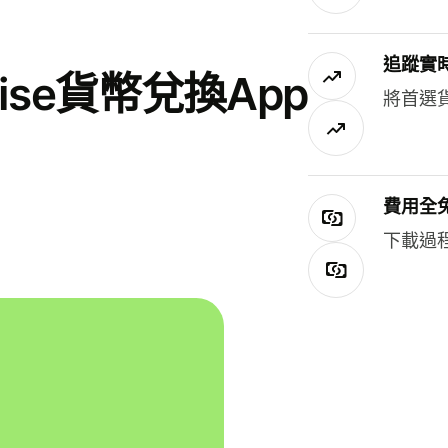
追蹤實
se貨幣兌換App
將首選
費用全
下載過