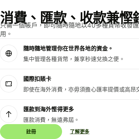
消費、匯款、收款兼慳
只需一個帳戶，即可隨時隨地以40多種貨幣收發
用。
隨時隨地管理你在世界各地的資金。
集中管理各種貨幣，兼享秒速兌換之便。
國際扣賬卡
即使在海外消費，亦毋須擔心匯率提價或高昂
匯款到海外慳得更多
匯款消費，無遠弗屆。
註冊
了解更多