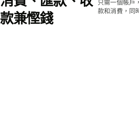
消費、匯款、收
只需一個帳戶
款和消費，同
款兼慳錢