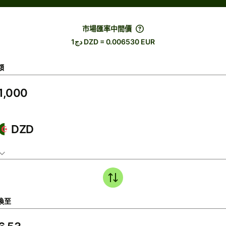
市場匯率中間價
دج1 DZD = 0.006530 EUR
額
DZD
換至