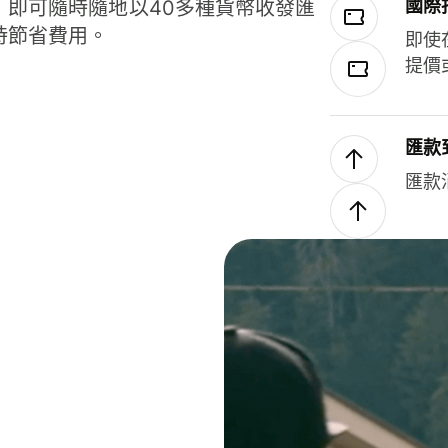
國際
，即可隨時隨地以40多種貨幣收發匯
時節省費用。
即使
提價
匯款
匯款