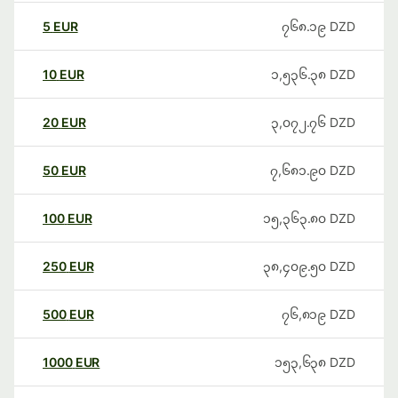
5
EUR
၇၆၈.၁၉
DZD
10
EUR
၁,၅၃၆.၃၈
DZD
20
EUR
၃,၀၇၂.၇၆
DZD
50
EUR
၇,၆၈၁.၉၀
DZD
100
EUR
၁၅,၃၆၃.၈၀
DZD
250
EUR
၃၈,၄၀၉.၅၀
DZD
500
EUR
၇၆,၈၁၉
DZD
1000
EUR
၁၅၃,၆၃၈
DZD