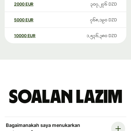
2000
EUR
၃၀၇,၂၇၆
DZD
5000
EUR
၇၆၈,၁၉၀
DZD
10000
EUR
၁,၅၃၆,၃၈၀
DZD
Soalan Lazim
Bagaimanakah saya menukarkan