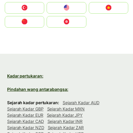
Türkiye
United States
Vietnam
中国
中國香港特別行政區
Kadar pertukaran:
Pindahan wang antarabangsa:
Sejarah kadar pertukaran:
Sejarah Kadar AUD
Sejarah Kadar GBP
Sejarah Kadar MXN
Sejarah Kadar EUR
Sejarah Kadar JPY
Sejarah Kadar CAD
Sejarah Kadar INR
Sejarah Kadar NZD
Sejarah Kadar ZAR