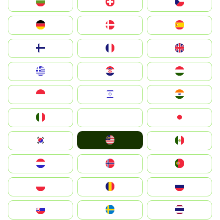
България
Switzerland
Czechia
Deutschland
Denmark
España
Suomi
France
United Kingdom
Greece
Hrvatska
Magyarország
Indonesia
Israel
India
Italia
JA
Japan
Malay
South Korea
Mexico
Nederland
Norge
Portugal
Polska
România
Россия
Slovensko
Ruoŧŧa
ไทย