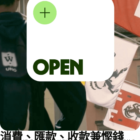
消費、匯款、收款兼慳錢