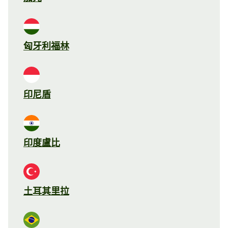
匈牙利福林
印尼盾
印度盧比
土耳其里拉