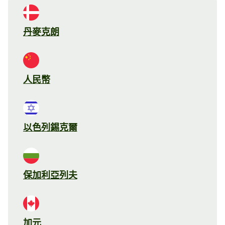
丹麥克朗
人民幣
以色列錫克爾
保加利亞列夫
加元