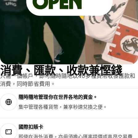
消費、匯款、收款兼慳錢
只需一個帳戶，即可隨時隨地以40多種貨幣收發匯款和
消費，同時節省費用。
隨時隨地管理你在世界各地的資金。
集中管理各種貨幣，兼享秒速兌換之便。
國際扣賬卡
即使在海外消費，亦毋須擔心匯率提價或高昂交易費