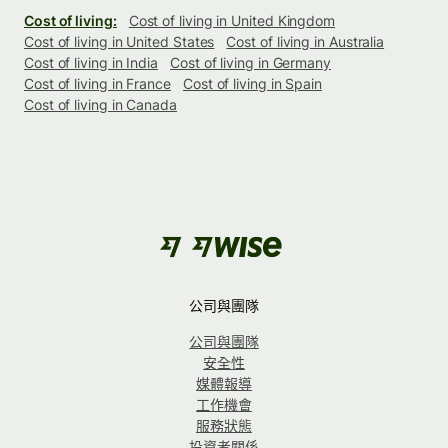
Cost of living:
Cost of living in United Kingdom
Cost of living in United States
Cost of living in Australia
Cost of living in India
Cost of living in Germany
Cost of living in France
Cost of living in Spain
Cost of living in Canada
公司與團隊
公司與團隊
安全性
媒體報導
工作機會
服務狀態
投資者關係