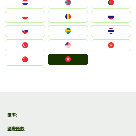
Nederland
Norge
Portugal
Polska
România
Россия
Slovensko
Ruoŧŧa
ไทย
Türkiye
United States
Vietnam
中國香港特別行政區
中国
匯率:
國際匯款: