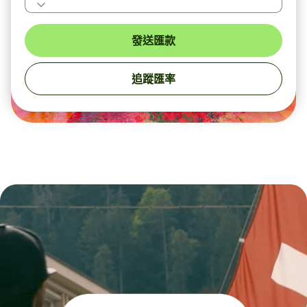
發送匯款
追蹤匯率