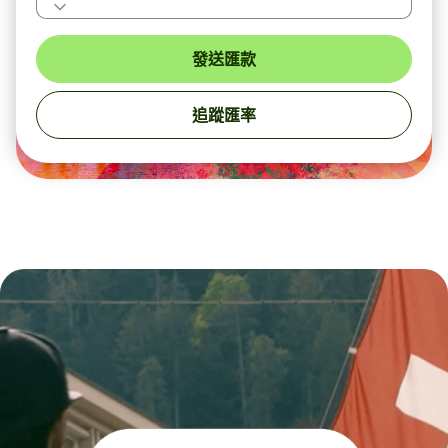
發送匯款
追蹤匯率