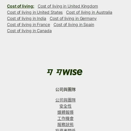
Cost of living:
Cost of living in United Kingdom
Cost of living in United States
Cost of living in Australia
Cost of living in India
Cost of living in Germany
Cost of living in France
Cost of living in Spain
Cost of living in Canada
公司與團隊
公司與團隊
安全性
媒體報導
工作機會
服務狀態
投資者關係