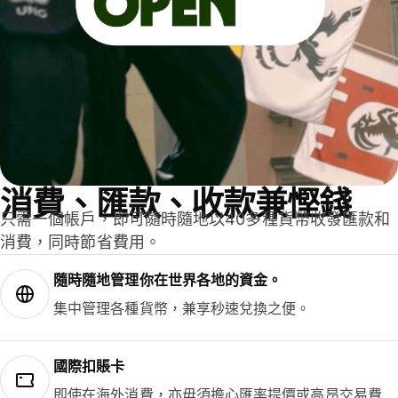
消費、匯款、收款兼慳錢
只需一個帳戶，即可隨時隨地以40多種貨幣收發匯款和
消費，同時節省費用。
隨時隨地管理你在世界各地的資金。
集中管理各種貨幣，兼享秒速兌換之便。
國際扣賬卡
即使在海外消費，亦毋須擔心匯率提價或高昂交易費