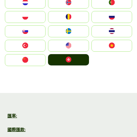
Nederland
Norge
Portugal
Polska
România
Россия
Slovensko
Ruoŧŧa
ไทย
Türkiye
United States
Vietnam
中國香港特別行政區
中国
匯率:
國際匯款: