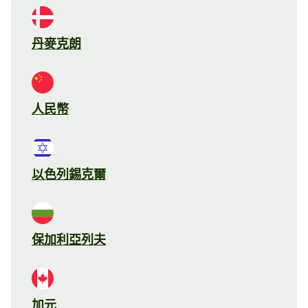
丹麥克朗
人民幣
以色列錫克爾
保加利亞列夫
加元