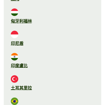
匈牙利福林
印尼盾
印度盧比
土耳其里拉