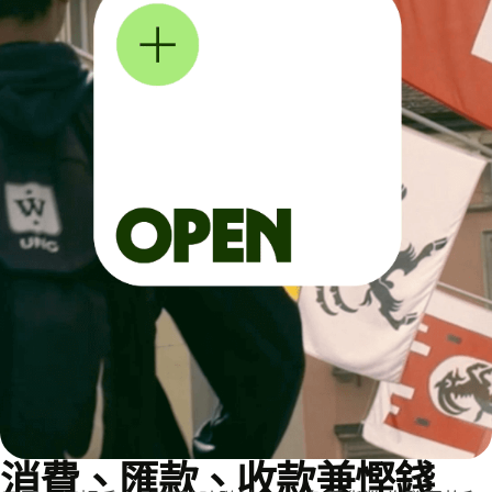
消費、匯款、收款兼慳錢