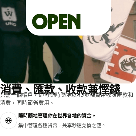
消費、匯款、收款兼慳錢
只需一個帳戶，即可隨時隨地以40多種貨幣收發匯款和
消費，同時節省費用。
隨時隨地管理你在世界各地的資金。
集中管理各種貨幣，兼享秒速兌換之便。