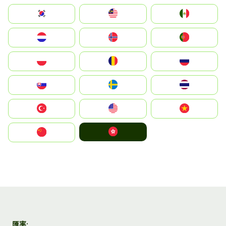
South Korea
Malay
Mexico
Nederland
Norge
Portugal
Polska
România
Россия
Slovensko
Ruoŧŧa
ไทย
Türkiye
United States
Vietnam
中國香港特別行政區
中国
匯率: