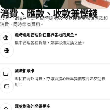
消費、匯款、收款兼慳錢
只需一個帳戶，即可隨時隨地以40多種貨幣收發匯款和
消費，同時節省費用。
隨時隨地管理你在世界各地的資金。
集中管理各種貨幣，兼享秒速兌換之便。
國際扣賬卡
即使在海外消費，亦毋須擔心匯率提價或高昂交易費
用。
匯款到海外慳得更多