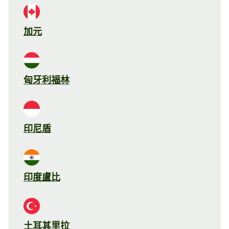
加元
匈牙利福林
印尼盾
印度盧比
土耳其里拉