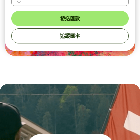
發送匯款
追蹤匯率