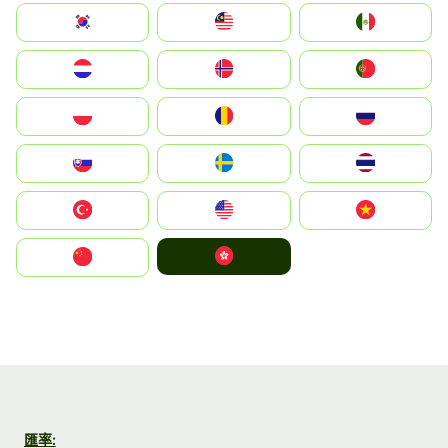
South Korea
Malay
Mexico
Nederland
Norge
Portugal
Polska
România
Россия
Slovensko
Ruoŧŧa
ไทย
Türkiye
United States
Vietnam
中國香港特別行政區
中国
匯率: