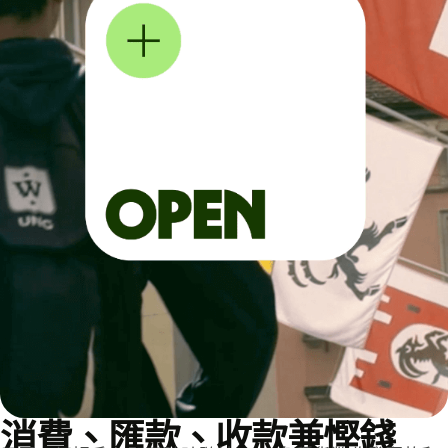
消費、匯款、收款兼慳錢