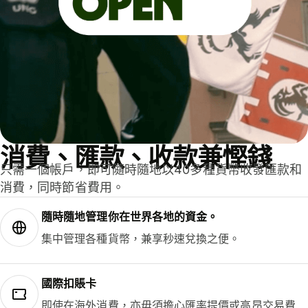
消費、匯款、收款兼慳錢
只需一個帳戶，即可隨時隨地以40多種貨幣收發匯款和
消費，同時節省費用。
隨時隨地管理你在世界各地的資金。
集中管理各種貨幣，兼享秒速兌換之便。
國際扣賬卡
即使在海外消費，亦毋須擔心匯率提價或高昂交易費