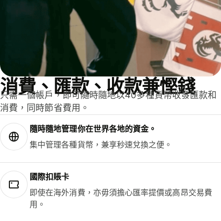
消費、匯款、收款兼慳錢
只需一個帳戶，即可隨時隨地以40多種貨幣收發匯款和
消費，同時節省費用。
隨時隨地管理你在世界各地的資金。
集中管理各種貨幣，兼享秒速兌換之便。
國際扣賬卡
即使在海外消費，亦毋須擔心匯率提價或高昂交易費
用。