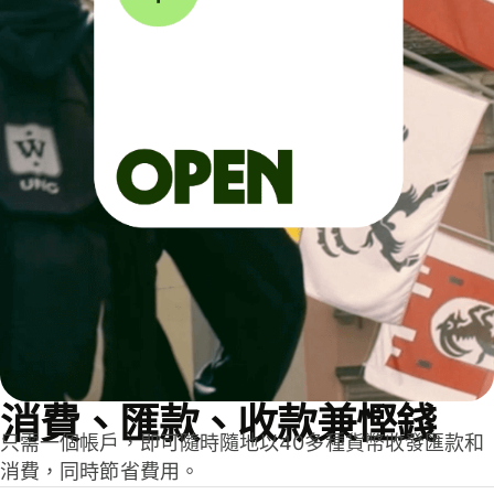
消費、匯款、收款兼慳錢
只需一個帳戶，即可隨時隨地以40多種貨幣收發匯款和
消費，同時節省費用。