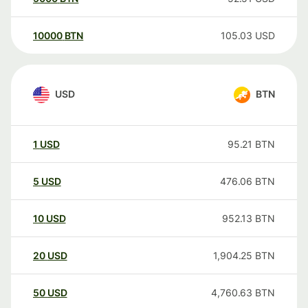
10000
BTN
105.03
USD
USD
BTN
1
USD
95.21
BTN
5
USD
476.06
BTN
10
USD
952.13
BTN
20
USD
1,904.25
BTN
50
USD
4,760.63
BTN