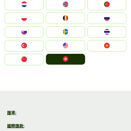
Nederland
Norge
Portugal
Polska
România
Россия
Slovensko
Ruoŧŧa
ไทย
Türkiye
United States
Vietnam
中國香港特別行政區
中国
匯率:
國際匯款: