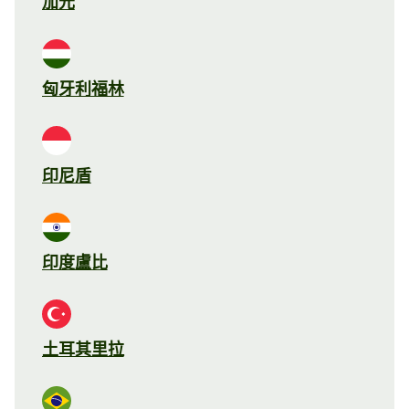
加元
匈牙利福林
印尼盾
印度盧比
土耳其里拉