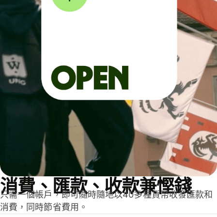
消費、匯款、收款兼慳錢
只需一個帳戶，即可隨時隨地以40多種貨幣收發匯款和
消費，同時節省費用。