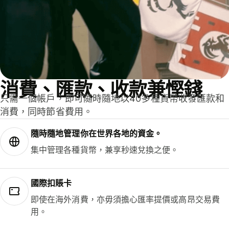
消費、匯款、收款兼慳錢
只需一個帳戶，即可隨時隨地以40多種貨幣收發匯款和
消費，同時節省費用。
隨時隨地管理你在世界各地的資金。
集中管理各種貨幣，兼享秒速兌換之便。
國際扣賬卡
即使在海外消費，亦毋須擔心匯率提價或高昂交易費
用。