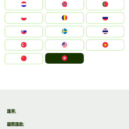
Nederland
Norge
Portugal
Polska
România
Россия
Slovensko
Ruoŧŧa
ไทย
Türkiye
United States
Vietnam
中國香港特別行政區
中国
匯率:
國際匯款: