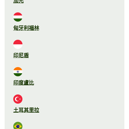
加元
匈牙利福林
印尼盾
印度盧比
土耳其里拉