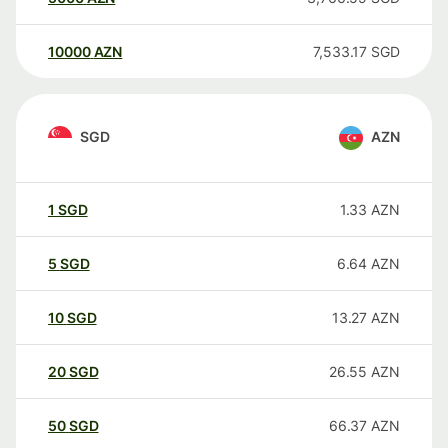
10000
AZN
7,533.17
SGD
SGD
AZN
1
SGD
1.33
AZN
5
SGD
6.64
AZN
10
SGD
13.27
AZN
20
SGD
26.55
AZN
50
SGD
66.37
AZN