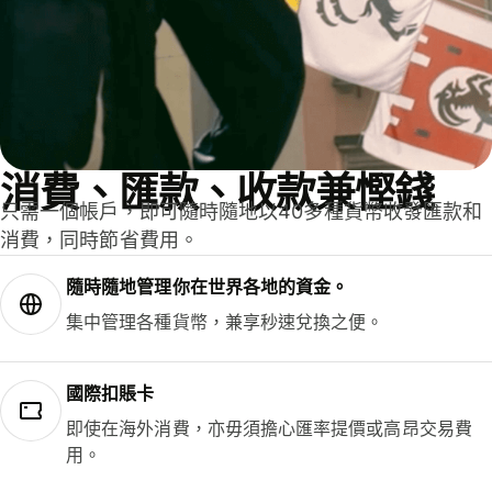
消費、匯款、收款兼慳錢
只需一個帳戶，即可隨時隨地以40多種貨幣收發匯款和
消費，同時節省費用。
隨時隨地管理你在世界各地的資金。
集中管理各種貨幣，兼享秒速兌換之便。
國際扣賬卡
即使在海外消費，亦毋須擔心匯率提價或高昂交易費
用。