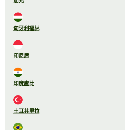
加元
匈牙利福林
印尼盾
印度盧比
土耳其里拉