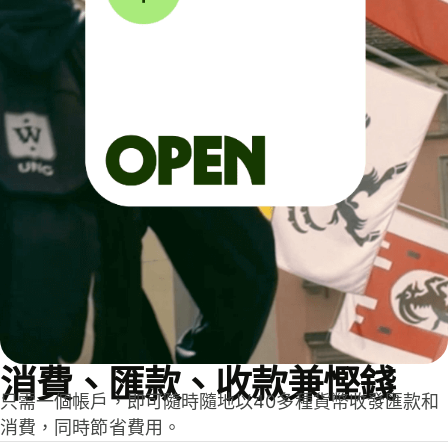
消費、匯款、收款兼慳錢
只需一個帳戶，即可隨時隨地以40多種貨幣收發匯款和
消費，同時節省費用。