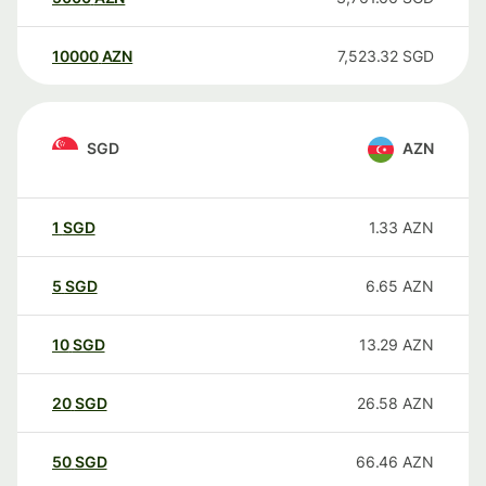
10000
AZN
7,523.32
SGD
SGD
AZN
1
SGD
1.33
AZN
5
SGD
6.65
AZN
10
SGD
13.29
AZN
20
SGD
26.58
AZN
50
SGD
66.46
AZN