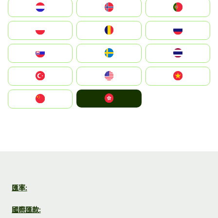
Nederland
Norge
Portugal
Polska
România
Россия
Slovensko
Ruoŧŧa
ไทย
Türkiye
United States
Vietnam
中國香港特別行政區
中国
匯率:
國際匯款: