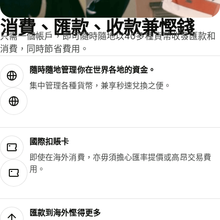
消費、匯款、收款兼慳錢
只需一個帳戶，即可隨時隨地以40多種貨幣收發匯款和
消費，同時節省費用。
隨時隨地管理你在世界各地的資金。
集中管理各種貨幣，兼享秒速兌換之便。
國際扣賬卡
即使在海外消費，亦毋須擔心匯率提價或高昂交易費
用。
匯款到海外慳得更多