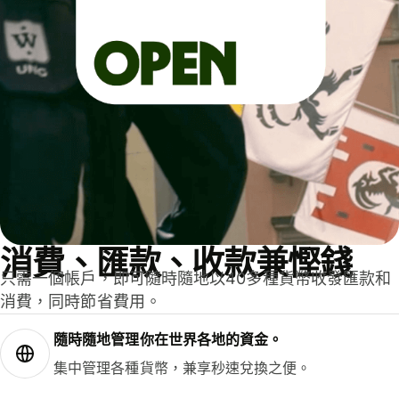
消費、匯款、收款兼慳錢
只需一個帳戶，即可隨時隨地以40多種貨幣收發匯款和
消費，同時節省費用。
隨時隨地管理你在世界各地的資金。
集中管理各種貨幣，兼享秒速兌換之便。