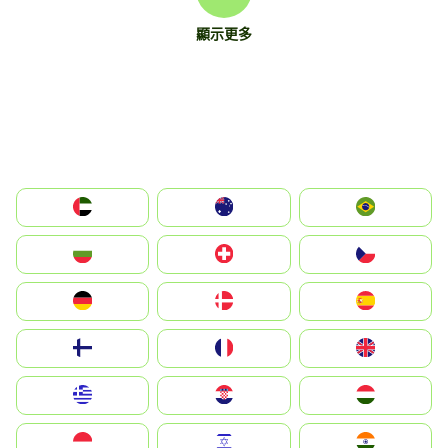
顯示更多
الإمارات العربية المتحدة
Australia
Brazil
България
Switzerland
Czechia
Deutschland
Denmark
España
Suomi
France
United Kingdom
Greece
Hrvatska
Magyarország
Indonesia
Israel
India