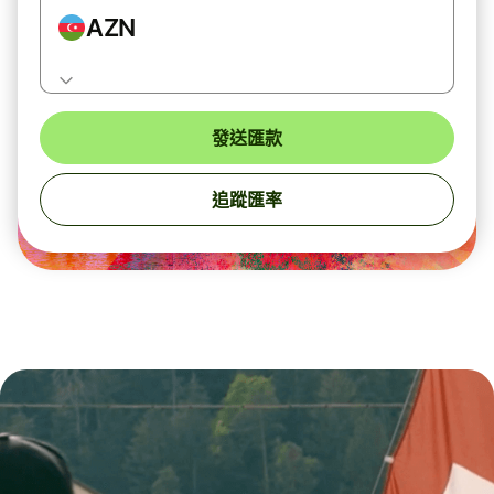
AZN
發送匯款
追蹤匯率