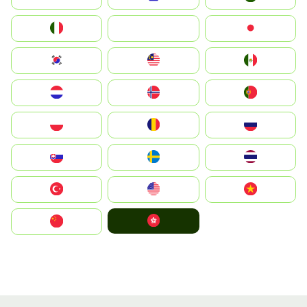
Italia
JA
Japan
South Korea
Malay
Mexico
Nederland
Norge
Portugal
Polska
România
Россия
Slovensko
Ruoŧŧa
ไทย
Türkiye
United States
Vietnam
中國香港特別行政區
中国