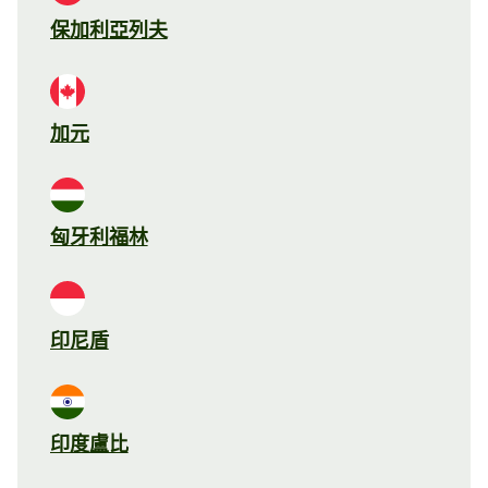
保加利亞列夫
加元
匈牙利福林
印尼盾
印度盧比