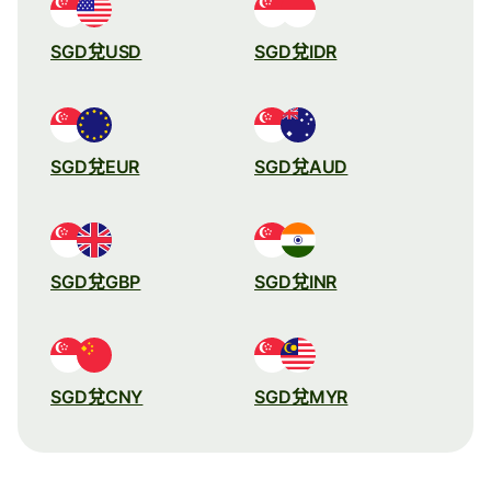
SGD兌USD
SGD兌IDR
SGD兌EUR
SGD兌AUD
SGD兌GBP
SGD兌INR
SGD兌CNY
SGD兌MYR